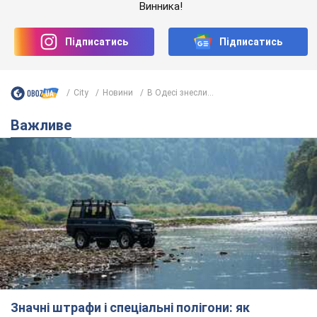
Винника!
Підписатись
Підписатись
City
Новини
В Одесі знесли...
Важливе
Значні штрафи і спеціальні полігони: як