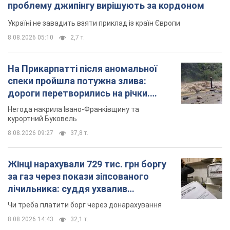
проблему джипінгу вирішують за кордоном
Україні не завадить взяти приклад із країн Європи
8.08.2026 05:10
2,7 т.
На Прикарпатті після аномальної
спеки пройшла потужна злива:
дороги перетворились на річки.
Відео
Негода накрила Івано-Франківщину та
курортний Буковель
8.08.2026 09:27
37,8 т.
Жінці нарахували 729 тис. грн боргу
за газ через покази зіпсованого
лічильника: суддя ухвалив
неочікуване рішення
Чи треба платити борг через донарахування
8.08.2026 14:43
32,1 т.