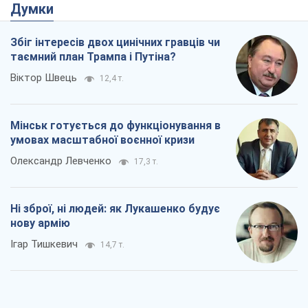
Думки
Збіг інтересів двох цинічних гравців чи
таємний план Трампа і Путіна?
Віктор Швець
12,4 т.
Мінськ готується до функціонування в
умовах масштабної воєнної кризи
Олександр Левченко
17,3 т.
Ні зброї, ні людей: як Лукашенко будує
нову армію
Ігар Тишкевич
14,7 т.