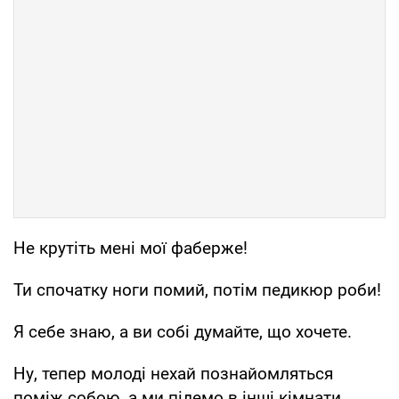
Не крутіть мені мої фаберже!
Ти спочатку ноги помий, потім педикюр роби!
Я себе знаю, а ви собі думайте, що хочете.
Ну, тепер молоді нехай познайомляться
поміж собою, а ми підемо в інші кімнати