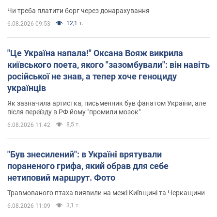
Чи треба платити борг через донарахування
12,1 т.
6.08.2026 09:53
"Це Україна напала!" Оксана Вояж викрила
київського поета, якого "зазомбували": він навіть
російської не знав, а тепер хоче геноциду
українців
Як зазначила артистка, письменник був фанатом України, але
після переїзду в РФ йому "промили мозок"
8,5 т.
6.08.2026 11:42
"Був знесилений": в Україні врятували
пораненого грифа, який обрав для себе
нетиповий маршрут. Фото
Травмованого птаха виявили на межі Київщині та Черкащини
3,1 т.
6.08.2026 11:09