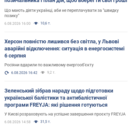
позичальника і план дій, щоб вберегти свої гроші
Що мають діяти українці, аби не переплачувати за "швидку
позику"
10,6 т.
6.08.2026 16:00
Херсон повністю лишився без світла, у Львові
аварійні відключення: ситуація в енергосистемі
6 серпня
Росіяни вдарили по важливому енергооб'єкту
9,2 т.
6.08.2026 16:42
Зеленський зібрав нараду щодо підготовки
української балістики та антибалістичної
програми FREYJA: які рішення готуються
У Києві розраховують на успішне завершення проєкту FREYJA
31,5 т.
6.08.2026 14:58