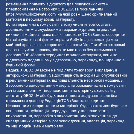
розміщення прямого, відкритого для пошукових систем,
гіперпосилання на сторінку OBOZ.UA за посиланням
https://www.obozrevatel.com
, на якій розміщено оригінальний
матеріал в першому абзаці матеріалу.
Всі матеріали на цьому сайті, в тому числі інтерв’ю, статті,
дослідження – є службовими творами журналістів редакції,
виключні майнові права на які належать ТОВ «Золота середина».
На всі опубліковані фотоматеріали Getty Images редакція має
майнові права, які захищаються законом України «Про авторські
права та суміжні права», ніхто не має права без письмового
дозволу ТОВ «Золота середина» їх використовувати, вони не
підлягають подальшому відтворенню, перекладу, поширенню в
будь-якій формі.
Редакція OBOZ.UA може не поділяти точку зору, викладену в
авторському матеріалі. За достовірність інформації, опублікованої
в рекламних матеріалах, відповідальність несе рекламодавець.
Заборонено використання матеріалів розміщених на цьому сайті,
хоч із зазначенням гіперпосилання на сторінку цього сайту,
логотипу OBOZ.UA або будь-якого іншого згадування, але без
письмового дозволу Редакції/ТОВ «Золота середина»
Незаконним використанням матеріалів буде вважатися: будь-яке
копiювання, публiкацiя, передрук, наступне поширення,
використання, переробка з використанням, включенням до
складу інших матеріалів, розповсюдження, адаптація, переклад
та інші подібні зміни матеріалу.