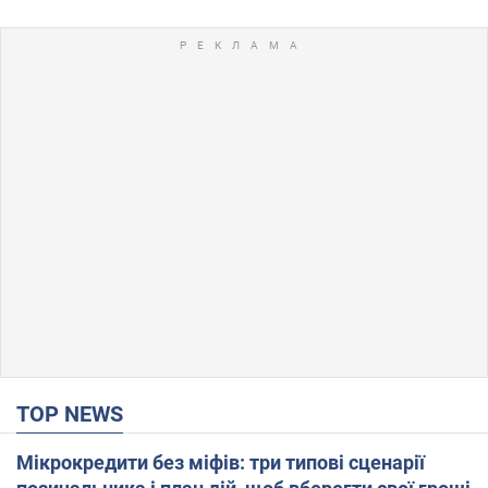
TOP NEWS
Мікрокредити без міфів: три типові сценарії