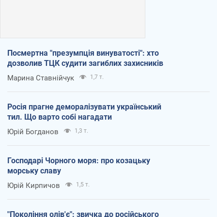
Посмертна "презумпція винуватості": хто
дозволив ТЦК судити загиблих захисників
Марина Ставнійчук
1,7 т.
Росія прагне деморалізувати український
тил. Що варто собі нагадати
Юрій Богданов
1,3 т.
Господарі Чорного моря: про козацьку
морську славу
Юрій Кирпичов
1,5 т.
"Покоління олів'є": звичка до російського