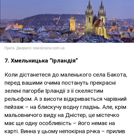
7. Хмельницька “Ірландія”
Коли дістанетеся до маленького села Бакота,
перед вашими очима постануть прекрасні
зелені пагорби Ірландії з її скелястим
рельєфом. А з висоти відкривається чарівний
пейзаж – на блискучу водну гладінь. Але, крім
мальовничого виду на Дністер, це містечко
має ще одну особливість – його немає на
карті. Винна у цьому непокірна річка – прилив