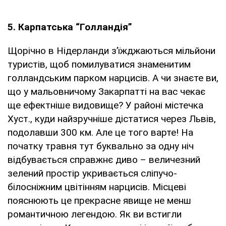
5. Карпатська “Голландія”
Щорічно в Нідерланди з’їжджаються мільйони
туристів, щоб помилуватися знаменитим
голландським парком нарцисів. А чи знаєте ви,
що у мальовничому Закарпатті на вас чекає
ще ефектніше видовище? У районі містечка
Хуст., куди найзручніше дістатися через Львів,
подолавши 300 км. Але це того варте! На
початку травня тут буквально за одну ніч
відбувається справжнє диво – величезний
зелений простір укривається сліпучо-
білосніжним цвітінням нарцисів. Місцеві
пояснюють це прекрасне явище не менш
романтичною легендою. Як ви встигли