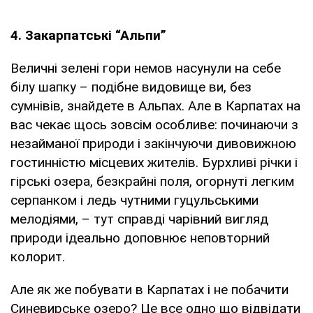
4. Закарпатські “Альпи”
Величні зелені гори немов насунули на себе
білу шапку – подібне видовище ви, без
сумнівів, знайдете в Альпах. Але в Карпатах на
вас чекає щось зовсім особливе: починаючи з
незайманої природи і закінчуючи дивовижною
гостинністю місцевих жителів. Бурхливі річки і
гірські озера, безкрайні поля, огорнуті легким
серпанком і ледь чутними гуцульськими
мелодіями, – тут справді чарівний вигляд
природи ідеально доповнює неповторний
колорит.
Але як же побувати в Карпатах і не побачити
Синевирське озеро? Це все одно що відвідати