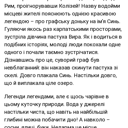
Рим, проігнорувавши Колізей! Назву водойми
місцеві жителі пояснюють однією красивою
легендою – про графську доньку на ім’я Синь.
Гуляючи якось раз карпатськими просторами,
зустріла дівчина пастуха Вира. Як і водиться в
подібних історіях, молоді люди покохали одне
одного і почали таємно зустрічатися.
Дізнавшись про це, суворий граф був
невблаганний: він наказав скинути пастуха зі
скелі. Довго плакала Синь. Настільки довго,
що й виплакала ціле озеро.
Легенди легендами, але є щось чарівне в
цьому куточку природи. Вода у джерелі
настільки чиста, що навіть на найбільшій
глибині можна побачити дно! А навколо –
сосни, ялиці, буки. Недарма це місце