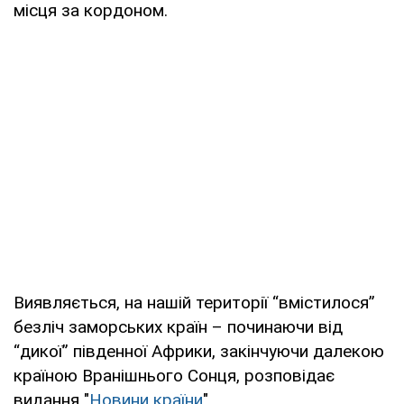
місця за кордоном.
Виявляється, на нашій території “вмістилося”
безліч заморських країн – починаючи від
“дикої” південної Африки, закінчуючи далекою
країною Вранішнього Сонця, розповідає
видання "
Новини країни
".