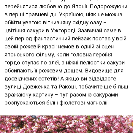
перейнятися любов'ю до Японії. Подорожуючи
в перші травневі дні Україною, ніяк не можна
обійти увагою вітчизняну східну оазу –
цвітіння сакури в Ужгороді. Зазвичай саме в
цей період фантастичний пейзаж постає у всій
своїй рожевій красі: немов в одній зі сцен
японського фільму, коли головна героїня
гордо ступає по алеї, а ніжні пелюстки сакури
обсипають її рожевим дощем. Видовище для
досвідчених естетів! А якщо ви відвідаєте
вулиці Довженка та Ракоці, побачите ще більш
вражаючу картину – тут разом із сакурами
розпускаються білі і фіолетові магнолії.