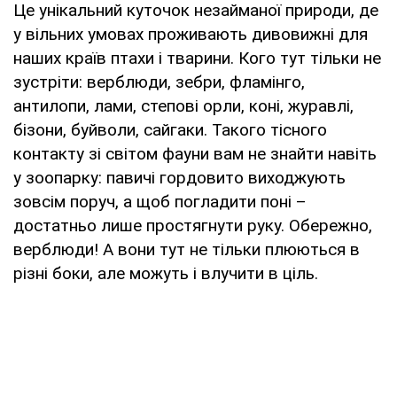
Це унікальний куточок незайманої природи, де
у вільних умовах проживають дивовижні для
наших країв птахи і тварини. Кого тут тільки не
зустріти: верблюди, зебри, фламінго,
антилопи, лами, степові орли, коні, журавлі,
бізони, буйволи, сайгаки. Такого тісного
контакту зі світом фауни вам не знайти навіть
у зоопарку: павичі гордовито виходжують
зовсім поруч, а щоб погладити поні –
достатньо лише простягнути руку. Обережно,
верблюди! А вони тут не тільки плюються в
різні боки, але можуть і влучити в ціль.