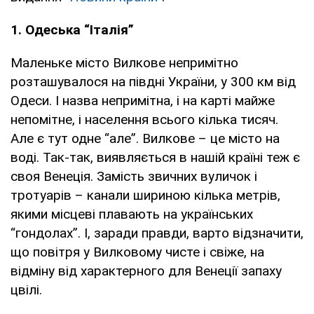
1. Одеська “Італія”
Маленьке місто Вилкове непримітно
розташувалося на півдні України, у 300 км від
Одеси. І назва непримітна, і на карті майже
непомітне, і населення всього кілька тисяч.
Але є тут одне “але”. Вилкове – це місто на
воді. Так-так, виявляється в нашій країні теж є
своя Венеція. Замість звичних вуличок і
тротуарів – канали шириною кілька метрів,
якими місцеві плавають на українських
“гондолах”. І, заради правди, варто відзначити,
що повітря у Вилковому чисте і свіже, на
відміну від характерного для Венеції запаху
цвілі.