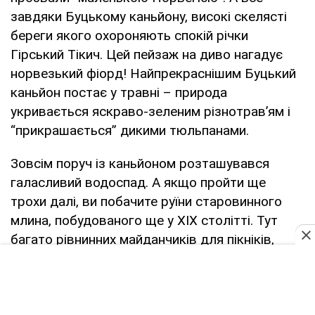
завдяки Буцькому каньйону, високі скелясті
береги якого охороняють спокій річки
Гірський Тікич. Цей пейзаж на диво нагадує
норвезький фіорд! Найпрекраснішим Буцький
каньйон постає у травні – природа
укривається яскраво-зеленим різнотрав’ям і
“прикрашається” дикими тюльпанами.
Зовсім поруч із каньйоном розташувався
галасливий водоспад. А якщо пройти ще
трохи далі, ви побачите руїни старовинного
млина, побудованого ще у ХІХ столітті. Тут
багато рівнинних майданчиків для пікніків,
тому якщо у вас є намет – сміливо беріть його
з собою.