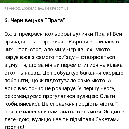
6. Чернівецька “Прага”
Ох, ці прекрасні кольорові вулички Праги! Вся
принадність старовинної Європи втілилася в
них. Стоп-стоп, але ми у Чернівцях! Місто
чарує вже з самого приїзду – створюється
відчуття, що за ніч ви перемістилися на кілька
століть назад. Це пробуджує бажання скоріше
побачити, що ж підготувало саме місто. А
воно вас точно не розчарує. У першу чергу,
рекомендуємо прогулятися вулицею Ольги
Кобилянської. Це справжня гордість міста, її
раніше населяли самі знатні вельможі. Згідно з
легендою, вулицю навіть підмітали букетами
троянд!