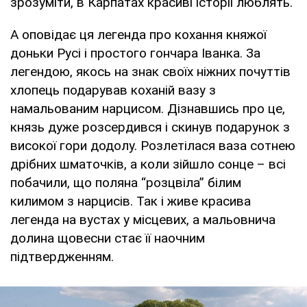
зрозуміти, в Карпатах красиві історії люблять.
А оповідає ця легенда про кохання княжої
доньки Русі і простого гончара Іванка. За
легендою, якось на знак своїх ніжних почуттів
хлопець подарував коханій вазу з
намальованим нарцисом. Дізнавшись про це,
князь дуже розсердився і скинув подарунок з
високої гори додолу. Розлетілася ваза сотнею
дрібних шматочків, а коли зійшло сонце – всі
побачили, що поляна “розцвіла” білим
килимом з нарцисів. Так і живе красива
легенда на вустах у місцевих, а мальовнича
долина щовесни стає її наочним
підтвердженням.