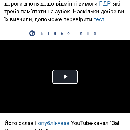
дороги діють дещо відмінні вимоги
ПДР
, які
треба пам’ятати на зубок. Наскільки добре ви
їх вивчили, допоможе перевірити
тест
.
Відео дня
Play Video
Його склав і
опублікував
YouTube-канал "За!