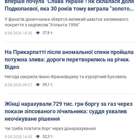
вперше почула "Слава Україні"! Як склалася доля
Подкопаєвої, яка 30 років тому виграла "золото"
Олімпіади
У фанатів донеччанки зберігся великий шматок килимового
покриття з надписом "Атланта-1996"
37,9 т.
8.08.2026 18:30
На Прикарпатті після аномальної спеки пройшла
потужна злива: дороги перетворились на річки.
Відео
Негода накрила Івано-Франківщину та курортний Буковель
39,1 т.
8.08.2026 09:27
Жінці нарахували 729 тис. грн боргу за газ через
покази зіпсованого лічильника: суддя ухвалив
неочікуване рішення
Чи треба платити борг через донарахування
32,3 т.
8.08.2026 14:43