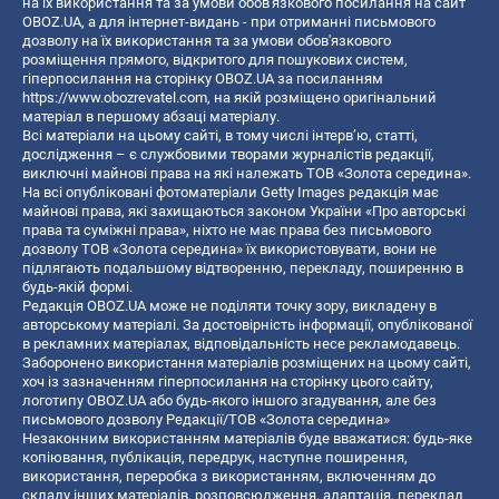
на їх використання та за умови обов'язкового посилання на сайт
OBOZ.UA, а для інтернет-видань - при отриманні письмового
дозволу на їх використання та за умови обов'язкового
розміщення прямого, відкритого для пошукових систем,
гіперпосилання на сторінку OBOZ.UA за посиланням
https://www.obozrevatel.com
, на якій розміщено оригінальний
матеріал в першому абзаці матеріалу.
Всі матеріали на цьому сайті, в тому числі інтерв’ю, статті,
дослідження – є службовими творами журналістів редакції,
виключні майнові права на які належать ТОВ «Золота середина».
На всі опубліковані фотоматеріали Getty Images редакція має
майнові права, які захищаються законом України «Про авторські
права та суміжні права», ніхто не має права без письмового
дозволу ТОВ «Золота середина» їх використовувати, вони не
підлягають подальшому відтворенню, перекладу, поширенню в
будь-якій формі.
Редакція OBOZ.UA може не поділяти точку зору, викладену в
авторському матеріалі. За достовірність інформації, опублікованої
в рекламних матеріалах, відповідальність несе рекламодавець.
Заборонено використання матеріалів розміщених на цьому сайті,
хоч із зазначенням гіперпосилання на сторінку цього сайту,
логотипу OBOZ.UA або будь-якого іншого згадування, але без
письмового дозволу Редакції/ТОВ «Золота середина»
Незаконним використанням матеріалів буде вважатися: будь-яке
копiювання, публiкацiя, передрук, наступне поширення,
використання, переробка з використанням, включенням до
складу інших матеріалів, розповсюдження, адаптація, переклад