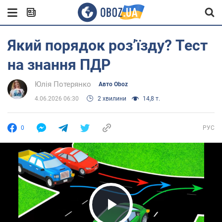
Який порядок розʼїзду? Тест
на знання ПДР
Юлія Потерянко
Авто Oboz
4.06.2026 06:30
2 хвилини
14,8 т.
0
РУС