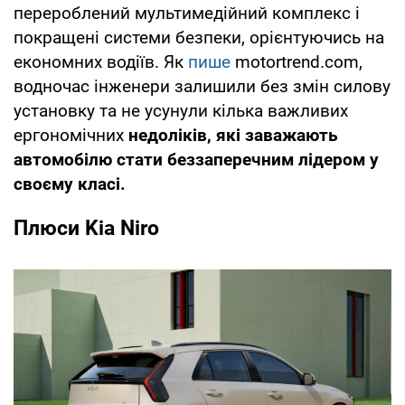
перероблений мультимедійний комплекс і
покращені системи безпеки, орієнтуючись на
економних водіїв. Як
пише
motortrend.com,
водночас інженери залишили без змін силову
установку та не усунули кілька важливих
ергономічних
недоліків, які заважають
автомобілю стати беззаперечним лідером у
своєму класі.
Плюси Kia Niro