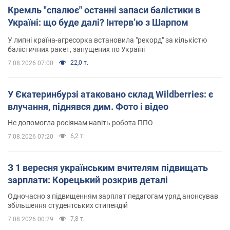
Кремль "спалює" останні запаси балістики в
Україні: що буде далі? Інтерв’ю з Шарпом
У липні країна-агресорка встановила "рекорд" за кількістю
балістичних ракет, запущених по Україні
22,0 т.
7.08.2026 07:00
У Єкатеринбурзі атаковано склад Wildberries: є
влучання, піднявся дим. Фото і відео
Не допомогла росіянам навіть робота ППО
6,2 т.
7.08.2026 07:20
З 1 вересня українським вчителям підвищать
зарплати: Корецький розкрив деталі
Одночасно з підвищенням зарплат педагогам уряд анонсував
збільшення студентських стипендій
7,8 т.
7.08.2026 00:29