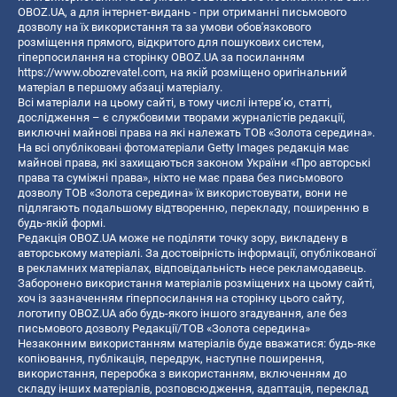
OBOZ.UA, а для інтернет-видань - при отриманні письмового
дозволу на їх використання та за умови обов'язкового
розміщення прямого, відкритого для пошукових систем,
гіперпосилання на сторінку OBOZ.UA за посиланням
https://www.obozrevatel.com
, на якій розміщено оригінальний
матеріал в першому абзаці матеріалу.
Всі матеріали на цьому сайті, в тому числі інтерв’ю, статті,
дослідження – є службовими творами журналістів редакції,
виключні майнові права на які належать ТОВ «Золота середина».
На всі опубліковані фотоматеріали Getty Images редакція має
майнові права, які захищаються законом України «Про авторські
права та суміжні права», ніхто не має права без письмового
дозволу ТОВ «Золота середина» їх використовувати, вони не
підлягають подальшому відтворенню, перекладу, поширенню в
будь-якій формі.
Редакція OBOZ.UA може не поділяти точку зору, викладену в
авторському матеріалі. За достовірність інформації, опублікованої
в рекламних матеріалах, відповідальність несе рекламодавець.
Заборонено використання матеріалів розміщених на цьому сайті,
хоч із зазначенням гіперпосилання на сторінку цього сайту,
логотипу OBOZ.UA або будь-якого іншого згадування, але без
письмового дозволу Редакції/ТОВ «Золота середина»
Незаконним використанням матеріалів буде вважатися: будь-яке
копiювання, публiкацiя, передрук, наступне поширення,
використання, переробка з використанням, включенням до
складу інших матеріалів, розповсюдження, адаптація, переклад