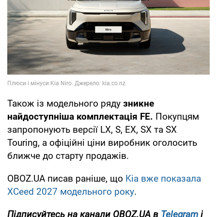
Також із модельного ряду
зникне
найдоступніша комплектація FE.
Покупцям
запропонують версії LX, S, EX, SX та SX
Touring, а офіційні ціни виробник оголосить
ближче до старту продажів.
OBOZ.UA писав раніше, що
Kia вже показала
XCeed 2027 модельного року
.
Підписуйтесь на канали OBOZ.UA в
Telegram
і