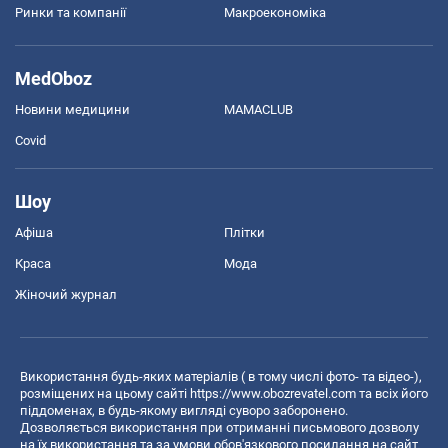
Ринки та компанії
Макроекономіка
MedOboz
Новини медицини
MAMACLUB
Covid
Шоу
Афіша
Плітки
Краса
Мода
Жіночий журнал
Використання будь-яких матеріалів ( в тому числі фото- та відео-),
розміщених на цьому сайті
https://www.obozrevatel.com
та всіх його
піддоменах, в будь-якому вигляді суворо заборонено.
Дозволяється використання при отриманні письмового дозволу
на їх використання та за умови обов'язкового посилання на сайт