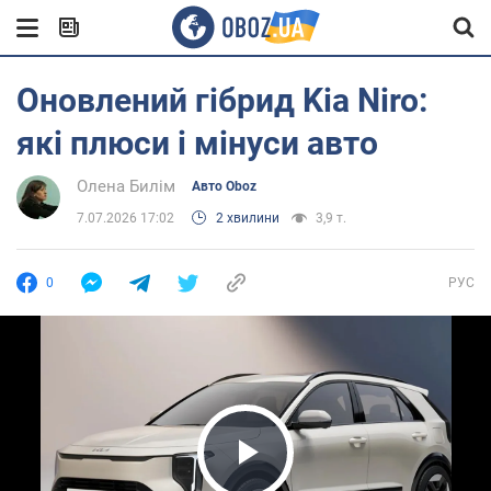
Оновлений гібрид Kia Niro:
які плюси і мінуси авто
Олена Билім
Авто Oboz
7.07.2026 17:02
2 хвилини
3,9 т.
0
РУС