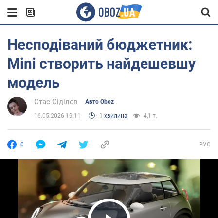
Несподіваний бюджетник:
Mini створить найдешевшу
модель
Стас Сіділєв
Авто Oboz
16.05.2026 19:11
1 хвилина
4,1 т.
0
РУС