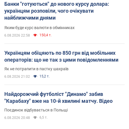
Банки "готуються" до нового курсу долара:
українцям розповіли, чого очікувати
найближчими днями
Яким буде курс валюти в обмінниках
150,4 т.
6.08.2026 22:58
Українцям обіцяють по 850 грн від мобільних
операторів: що не так з цими повідомленнями
Як не потрапити в пастку шахраїв
15,2 т.
6.08.2026 21:02
Найдорожчий футболіст "Динамо" забив
"Карабаху" вже на 10-й хвилині матчу. Відео
Поєдинок відбувається в Польщі
6,5 т.
6.08.2026 20:48