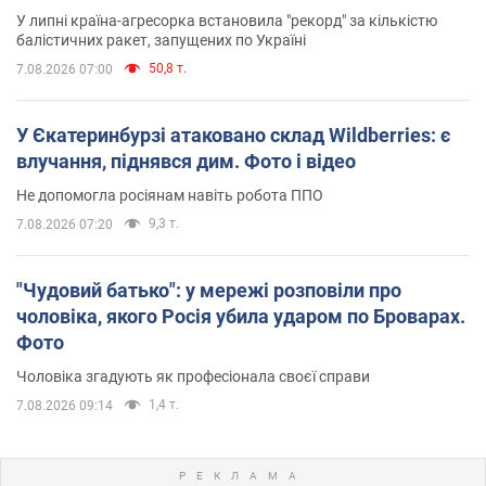
У липні країна-агресорка встановила "рекорд" за кількістю
балістичних ракет, запущених по Україні
50,8 т.
7.08.2026 07:00
У Єкатеринбурзі атаковано склад Wildberries: є
влучання, піднявся дим. Фото і відео
Не допомогла росіянам навіть робота ППО
9,3 т.
7.08.2026 07:20
"Чудовий батько": у мережі розповіли про
чоловіка, якого Росія убила ударом по Броварах.
Фото
Чоловіка згадують як професіонала своєї справи
1,4 т.
7.08.2026 09:14