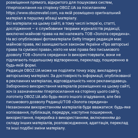
розміщення прямого, відкритого для пошукових систем,
гіперпосилання на сторінку OBOZ.UA за посиланням
https://www.obozrevatel.com
, на якій розміщено оригінальний
матеріал в першому абзаці матеріалу.
Всі матеріали на цьому сайті, в тому числі інтерв’ю, статті,
дослідження – є службовими творами журналістів редакції,
виключні майнові права на які належать ТОВ «Золота середина».
На всі опубліковані фотоматеріали Getty Images редакція має
майнові права, які захищаються законом України «Про авторські
права та суміжні права», ніхто не має права без письмового
дозволу ТОВ «Золота середина» їх використовувати, вони не
підлягають подальшому відтворенню, перекладу, поширенню в
будь-якій формі.
Редакція OBOZ.UA може не поділяти точку зору, викладену в
авторському матеріалі. За достовірність інформації, опублікованої
в рекламних матеріалах, відповідальність несе рекламодавець.
Заборонено використання матеріалів розміщених на цьому сайті,
хоч із зазначенням гіперпосилання на сторінку цього сайту,
логотипу OBOZ.UA або будь-якого іншого згадування, але без
письмового дозволу Редакції/ТОВ «Золота середина»
Незаконним використанням матеріалів буде вважатися: будь-яке
копiювання, публiкацiя, передрук, наступне поширення,
використання, переробка з використанням, включенням до
складу інших матеріалів, розповсюдження, адаптація, переклад
та інші подібні зміни матеріалу.