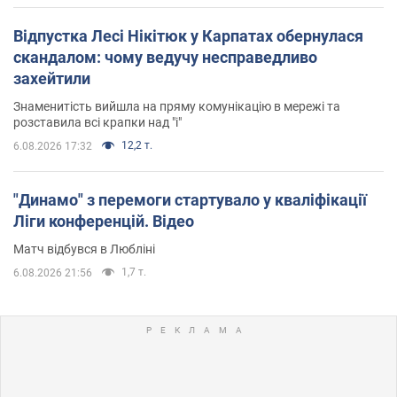
Відпустка Лесі Нікітюк у Карпатах обернулася
скандалом: чому ведучу несправедливо
захейтили
Знаменитість вийшла на пряму комунікацію в мережі та
розставила всі крапки над "і"
12,2 т.
6.08.2026 17:32
"Динамо" з перемоги стартувало у кваліфікації
Ліги конференцій. Відео
Матч відбувся в Любліні
1,7 т.
6.08.2026 21:56