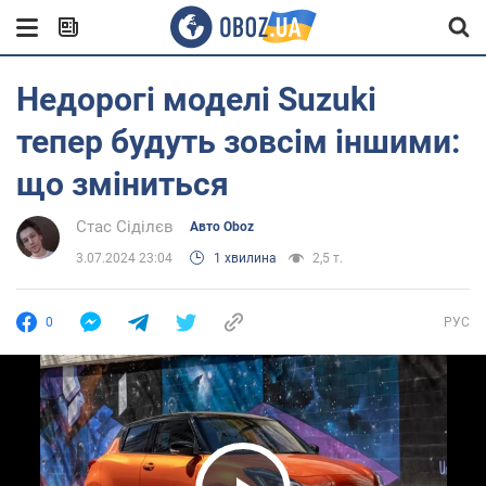
Недорогі моделі Suzuki
тепер будуть зовсім іншими:
що зміниться
Стас Сіділєв
Авто Oboz
3.07.2024 23:04
1 хвилина
2,5 т.
0
РУС