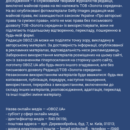
дослідження – є службовими творами журналістів редакції,
виключні майнові права на які належать ТОВ «Золота середина».
На всі опубліковані фотоматеріали Getty Images редакція має
майнові права, які захищаються законом України «Про авторські
права та суміжні права», ніхто не має права без письмового
дозволу ТОВ «Золота середина» їх використовувати, вони не
підлягають подальшому відтворенню, перекладу, поширенню в
будь-якій формі.
Редакція OBOZ.UA може не поділяти точку зору, викладену в
авторському матеріалі. За достовірність інформації, опублікованої
в рекламних матеріалах, відповідальність несе рекламодавець.
Заборонено використання матеріалів розміщених на цьому сайті,
хоч із зазначенням гіперпосилання на сторінку цього сайту,
логотипу OBOZ.UA або будь-якого іншого згадування, але без
письмового дозволу Редакції/ТОВ «Золота середина»
Незаконним використанням матеріалів буде вважатися: будь-яке
копiювання, публiкацiя, передрук, наступне поширення,
використання, переробка з використанням, включенням до
складу інших матеріалів, розповсюдження, адаптація, переклад
та інші подібні зміни матеріалу.
Назва онлайн медіа — «OBOZ.UA»
- суб'єкт у сфері онлайн медіа;
- ідентифікатор медіа — R40-06156;
- поштова адреса — вул. Деревообробна, буд. 7, м. Київ, 01013;
- адреса електронної пошти —
[email protected]
; - телефон — (044)