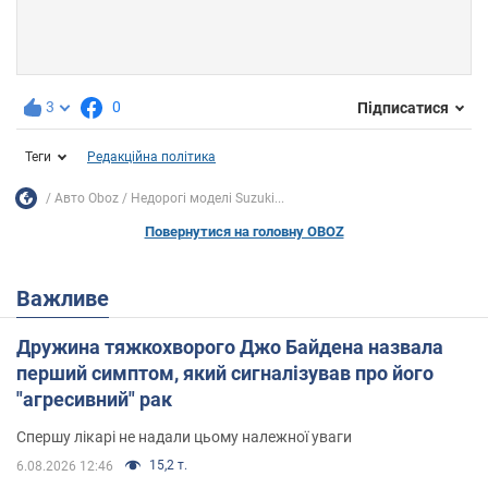
3
0
Підписатися
Теги
Редакційна політика
Авто Oboz
Недорогі моделі Suzuki...
Повернутися на головну OBOZ
Важливе
Дружина тяжкохворого Джо Байдена назвала
перший симптом, який сигналізував про його
"агресивний" рак
Спершу лікарі не надали цьому належної уваги
15,2 т.
6.08.2026 12:46