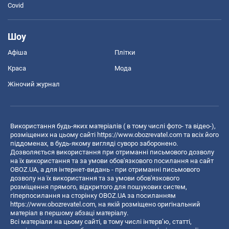
Covid
Шоу
Афіша
Плітки
Краса
Мода
Жіночий журнал
Використання будь-яких матеріалів ( в тому числі фото- та відео-),
розміщених на цьому сайті
https://www.obozrevatel.com
та всіх його
піддоменах, в будь-якому вигляді суворо заборонено.
Дозволяється використання при отриманні письмового дозволу
на їх використання та за умови обов'язкового посилання на сайт
OBOZ.UA, а для інтернет-видань - при отриманні письмового
дозволу на їх використання та за умови обов'язкового
розміщення прямого, відкритого для пошукових систем,
гіперпосилання на сторінку OBOZ.UA за посиланням
https://www.obozrevatel.com
, на якій розміщено оригінальний
матеріал в першому абзаці матеріалу.
Всі матеріали на цьому сайті, в тому числі інтерв’ю, статті,