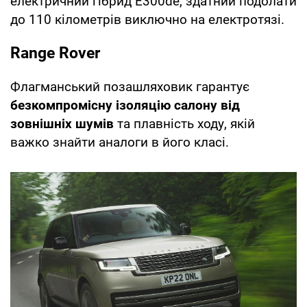
електричний гібрид E300de, здатний подолати
до 110 кілометрів виключно на електротязі.
Range Rover
Флагманський позашляховик гарантує
безкомпромісну ізоляцію салону від
зовнішніх шумів
та плавність ходу, якій
важко знайти аналоги в його класі.