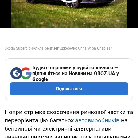
Play Video
Будьте першими у курсі головного —
підпишіться на Новини на OBOZ.UA у
Google
Підписатися
Попри стрімке скорочення ринкової частки та
переорієнтацію багатьох
автовиробників
на
бензинові чи електричні альтернативи,
дизельні двигуни залишаються популярними.