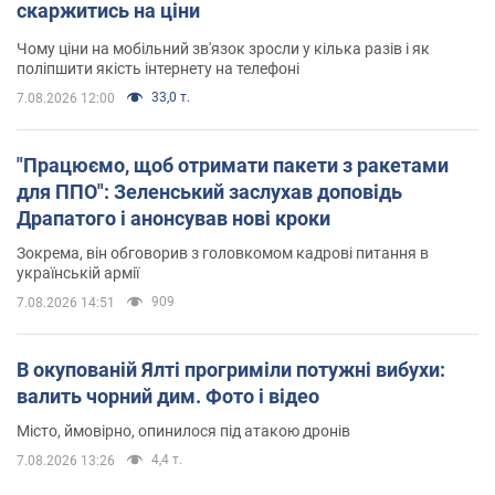
скаржитись на ціни
Чому ціни на мобільний зв'язок зросли у кілька разів і як
поліпшити якість інтернету на телефоні
33,0 т.
7.08.2026 12:00
"Працюємо, щоб отримати пакети з ракетами
для ППО": Зеленський заслухав доповідь
Драпатого і анонсував нові кроки
Зокрема, він обговорив з головкомом кадрові питання в
українській армії
909
7.08.2026 14:51
В окупованій Ялті прогриміли потужні вибухи:
валить чорний дим. Фото і відео
Місто, ймовірно, опинилося під атакою дронів
4,4 т.
7.08.2026 13:26