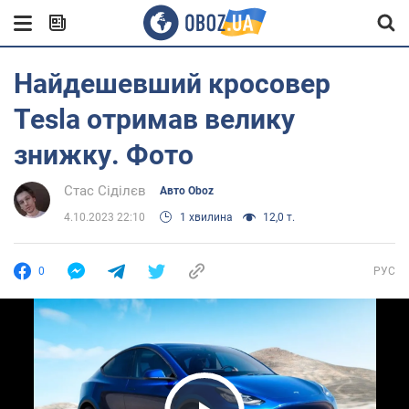
Найдешевший кросовер
Tesla отримав велику
знижку. Фото
Стас Сіділєв
Авто Oboz
4.10.2023 22:10
1 хвилина
12,0 т.
0
РУС