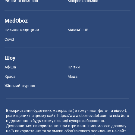
Ринки та компанії
Макроекономіка
MedOboz
Новини медицини
MAMACLUB
Covid
Шоу
Афіша
Плітки
Краса
Мода
Жіночий журнал
Використання будь-яких матеріалів ( в тому числі фото- та відео-),
розміщених на цьому сайті
https://www.obozrevatel.com
та всіх його
піддоменах, в будь-якому вигляді суворо заборонено.
Дозволяється використання при отриманні письмового дозволу
на їх використання та за умови обов'язкового посилання на сайт