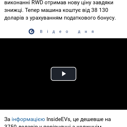
виконанні RWD отримав нову ціну завдяки
знижці. Тепер машина коштує від 38 130
доларів з урахуванням податкового бонусу.
Відео дня
Play Video
За
інформацією
InsideEVs, це дешевше на
3750 доларів у порівнянні з колишнім