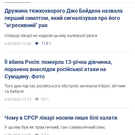
Дружина тяжкохворого Джо Байдена назвала
перший симптом, який сигналізував про його
"агресивний" рак
Спершу лікарі не надали цьому належної уваги
11,0 т.
6.08.2026 12:46
Її вбила Росія: померла 13-річна дівчинка,
поранена внаслідок російської атаки на
Сумщину. Фото
Того дня під час російського обстрілу загинули її брат, вітчим
та бабуся
9,3 т.
6.08.2026 12:13
Чому в СРСР лікарі носили лише білі халати
У цьому був як практичний, так і символічний сенс