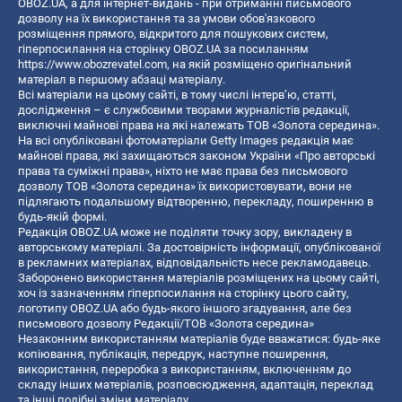
OBOZ.UA, а для інтернет-видань - при отриманні письмового
дозволу на їх використання та за умови обов'язкового
розміщення прямого, відкритого для пошукових систем,
гіперпосилання на сторінку OBOZ.UA за посиланням
https://www.obozrevatel.com
, на якій розміщено оригінальний
матеріал в першому абзаці матеріалу.
Всі матеріали на цьому сайті, в тому числі інтерв’ю, статті,
дослідження – є службовими творами журналістів редакції,
виключні майнові права на які належать ТОВ «Золота середина».
На всі опубліковані фотоматеріали Getty Images редакція має
майнові права, які захищаються законом України «Про авторські
права та суміжні права», ніхто не має права без письмового
дозволу ТОВ «Золота середина» їх використовувати, вони не
підлягають подальшому відтворенню, перекладу, поширенню в
будь-якій формі.
Редакція OBOZ.UA може не поділяти точку зору, викладену в
авторському матеріалі. За достовірність інформації, опублікованої
в рекламних матеріалах, відповідальність несе рекламодавець.
Заборонено використання матеріалів розміщених на цьому сайті,
хоч із зазначенням гіперпосилання на сторінку цього сайту,
логотипу OBOZ.UA або будь-якого іншого згадування, але без
письмового дозволу Редакції/ТОВ «Золота середина»
Незаконним використанням матеріалів буде вважатися: будь-яке
копiювання, публiкацiя, передрук, наступне поширення,
використання, переробка з використанням, включенням до
складу інших матеріалів, розповсюдження, адаптація, переклад
та інші подібні зміни матеріалу.