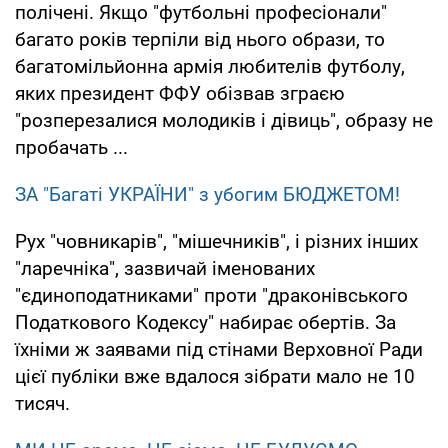
полічені. Якщо "футбольні професіонали"
багато років терпіли від нього образи, то
багатомільйонна армія любителів футболу,
яких президент ФФУ обізвав зграєю
"розперезалися молодиків і дівиць", образу не
пробачать ...
ЗА "Багаті УКРАЇНИ" з убогим БЮДЖЕТОМ!
Рух "човникарів", "мішечників", і різних інших
"ларечніка", зазвичай іменованих
"єдиноподатниками" проти "драконівського
Податкового Кодексу" набирає обертів. За
їхніми ж заявами під стінами Верховної Ради
цієї публіки вже вдалося зібрати мало не 10
тисяч.