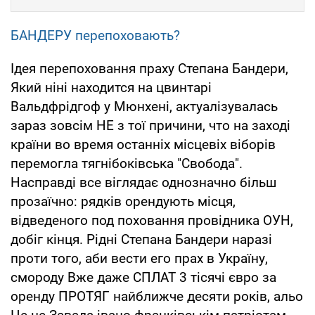
БАНДЕРУ перепоховають?
Ідея перепоховання праху Степана Бандери,
Який ніні находится на цвинтарі
Вальдфрідгоф у Мюнхені, актуалізувалась
зараз зовсім НЕ з тої причини, что на заході
країни во время останніх місцевіх віборів
перемогла тягнібоківська "Свобода".
Насправді все віглядає однозначно більш
прозаїчно: рядків орендують місця,
відведеного под поховання провідника ОУН,
добіг кінця. Рідні Степана Бандери наразі
проти того, аби вести его прах в Україну,
смороду Вже даже СПЛАТ 3 тісячі євро за
оренду ПРОТЯГ найближче десяти років, альо