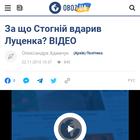
За що Стогній вдарив
Луценка? ВІДЕО
Олександра Адамчук
(Архів) Політика
22.11.2010 10:37
840
0
РУС