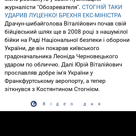
журналісти "Обозревателя".
СТОГНІЙ ТАКИ
УДАРИВ ЛУЦЕНКО!
БРЕХНЯ ЕКС-МІНІСТРА
Драчун-шибайголова Віталійович почав свій
бійцівський шлях ще в 2008 році з нашумілої
бійки на Раді Національної безпеки і оборони
України, де він покарав київського
градоначальника Леоніда Черновецького
ударом по обличчю. Далі Юрій Віталійович
прославляв добре ім'я України у
Франкфуртському аеропорту, а тепер
зіткнувся з Костянтином Стогнієм.
Відео дня