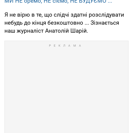
МИ НЕ оремо, НЕ сіємо, НЕ БУДУЄМО ...
Я не вірю в те, що слідчі здатні розслідувати
небудь до кінця безкоштовно ... Зізнається
наш журналіст Анатолій Шарій.