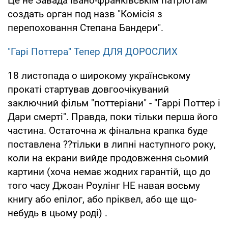
Це не Завада івано-франківськім патріотам
создать орган под назв "Комісія з
перепоховання Степана Бандери".
"Гарі Поттера" Тепер ДЛЯ ДОРОСЛИХ
18 листопада о широкому українському
прокаті стартував довгоочікуваний
заключний фільм "поттеріани" - "Гаррі Поттер і
Дари смерті". Правда, поки тільки перша його
частина. Остаточна ж фінальна крапка буде
поставлена ??тільки в липні наступного року,
коли на екрани вийде продовження сьомий
картини (хоча немає жодних гарантій, що до
того часу Джоан Роулінг НЕ навая восьму
книгу або епілог, або пріквел, або ще що-
небудь в цьому роді) .