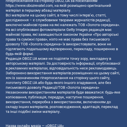
гіперпосилання на сторінку OBOZ.UA за посиланням
https://www.obozrevatel.com
, на якій розміщено оригінальний
матеріал в першому абзаці матеріалу.
Всі матеріали на цьому сайті, в тому числі інтерв’ю, статті,
дослідження – є службовими творами журналістів редакції,
виключні майнові права на які належать ТОВ «Золота середина».
На всі опубліковані фотоматеріали Getty Images редакція має
майнові права, які захищаються законом України «Про авторські
права та суміжні права», ніхто не має права без письмового
дозволу ТОВ «Золота середина» їх використовувати, вони не
підлягають подальшому відтворенню, перекладу, поширенню в
будь-якій формі.
Редакція OBOZ.UA може не поділяти точку зору, викладену в
авторському матеріалі. За достовірність інформації, опублікованої
в рекламних матеріалах, відповідальність несе рекламодавець.
Заборонено використання матеріалів розміщених на цьому сайті,
хоч із зазначенням гіперпосилання на сторінку цього сайту,
логотипу OBOZ.UA або будь-якого іншого згадування, але без
письмового дозволу Редакції/ТОВ «Золота середина»
Незаконним використанням матеріалів буде вважатися: будь-яке
копiювання, публiкацiя, передрук, наступне поширення,
використання, переробка з використанням, включенням до
складу інших матеріалів, розповсюдження, адаптація, переклад
та інші подібні зміни матеріалу.
Назва онлайн медіа — «OBOZ.UA»