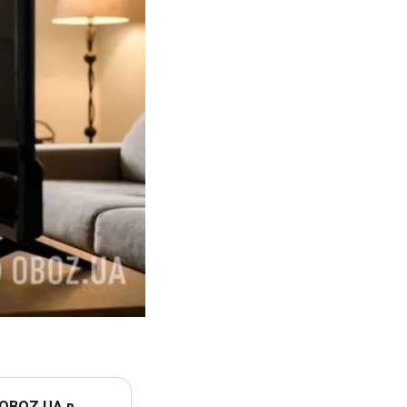
 OBOZ.UA в