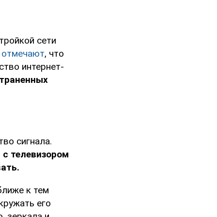
тройкой сети
ы
отмечают
, что
ство интернет-
страненных
во сигнала.
м с телевизором
ать.
ближе к тем
кружать его
, зеркала и