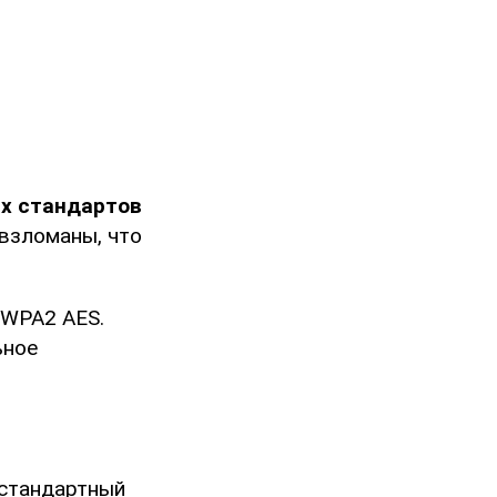
х стандартов
 взломаны, что
 WPA2 AES.
ьное
 стандартный