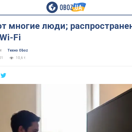
ют многие люди; распростран
Wi-Fi
м
Техно Oboz
01
10,6 т.