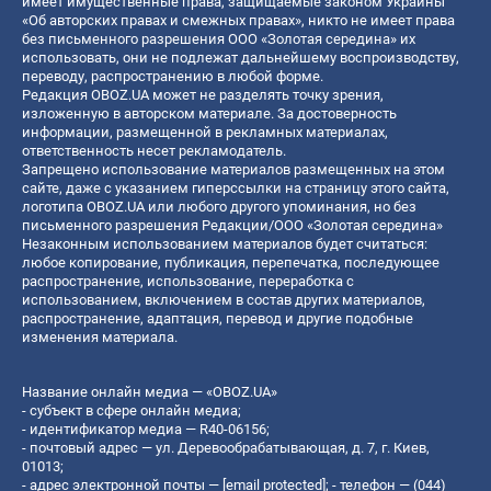
имеет имущественные права, защищаемые законом Украины
«Об авторских правах и смежных правах», никто не имеет права
без письменного разрешения ООО «Золотая середина» их
использовать, они не подлежат дальнейшему воспроизводству,
переводу, распространению в любой форме.
Редакция OBOZ.UA может не разделять точку зрения,
изложенную в авторском материале. За достоверность
информации, размещенной в рекламных материалах,
ответственность несет рекламодатель.
Запрещено использование материалов размещенных на этом
сайте, даже с указанием гиперссылки на страницу этого сайта,
логотипа OBOZ.UA или любого другого упоминания, но без
письменного разрешения Редакции/ООО «Золотая середина»
Незаконным использованием материалов будет считаться:
любое копирование, публикация, перепечатка, последующее
распространение, использование, переработка с
использованием, включением в состав других материалов,
распространение, адаптация, перевод и другие подобные
изменения материала.
Название онлайн медиа — «OBOZ.UA»
- субъект в сфере онлайн медиа;
- идентификатор медиа — R40-06156;
- почтовый адрес — ул. Деревообрабатывающая, д. 7, г. Киев,
01013;
- адрес электронной почты —
[email protected]
; - телефон — (044)