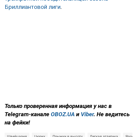
Бриллиантовой лиги
.
Только
проверенная информация у нас в
Telegram-канале
OBOZ.UA
и
Viber
. Не ведитесь
на фейки!
Швейцария
Цюрих
Прыжки в высоту
Легкая атлетика
Яросл