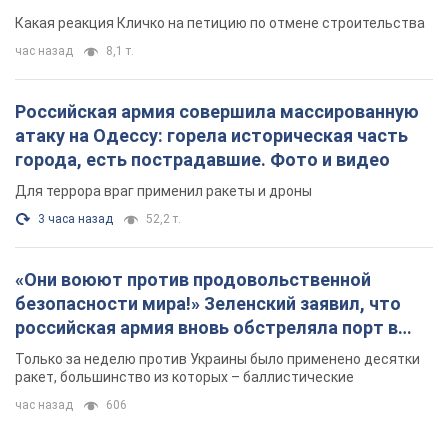
небоскреба "московского верующего"
Какая реакция Кличко на петицию по отмене строительства
час назад
8,1 т.
Российская армия совершила массированную
атаку на Одессу: горела историческая часть
города, есть пострадавшие. Фото и видео
Для террора враг применил ракеты и дроны
3 часа назад
52,2 т.
«Они воюют против продовольственной
безопасности мира!» Зеленский заявил, что
российская армия вновь обстреляла порт в
Одессе
Только за неделю против Украины было применено десятки
ракет, большинство из которых – баллистические
час назад
606