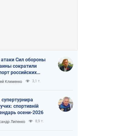
 атаки Сил обороны
аины сократили
порт российских
тепродуктов
3,1 т.
ей Клименко
 супертурнира
учих: спортивній
ендарь осени-2026
8,9 т.
сандр Липенко