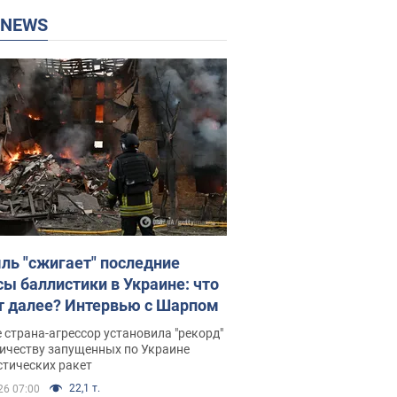
P NEWS
ль "сжигает" последние
сы баллистики в Украине: что
т далее? Интервью с Шарпом
 страна-агрессор установила "рекорд"
личеству запущенных по Украине
стических ракет
22,1 т.
26 07:00