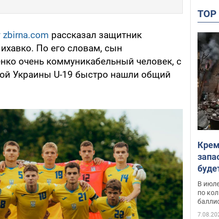
TO
 zbirna.com
рассказал защитник
ихавко. По его словам, сын
нко очень коммуникабельный человек, с
ой Украины U-19 быстро нашли общий
Крем
запа
буде
В июле
по ко
балли
7.08.20