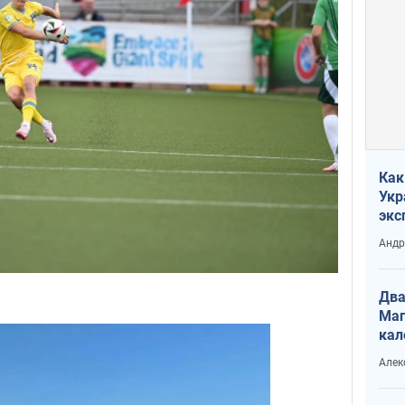
Как
Укр
экс
неф
Андр
Два
Маг
кал
Алек