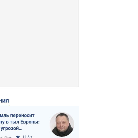
ения
мль переносит
ну в тыл Европы:
 угрозой
тическая
11,5 т.
ор Ягун