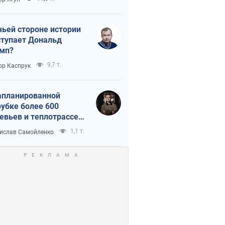
истика
чьей стороне истории
тупает Дональд
мп?
9,7 т.
ор Каспрук
апланированной
убке более 600
евьев и теплотрассе:
 происходит на
1,1 т.
ислав Самойленко
емках в Киеве