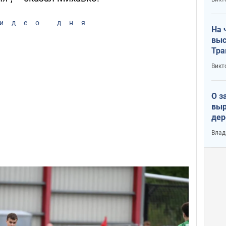
лог
идео дня
На 
выс
Тра
Викт
О з
выр
дер
что
Влад
Тер