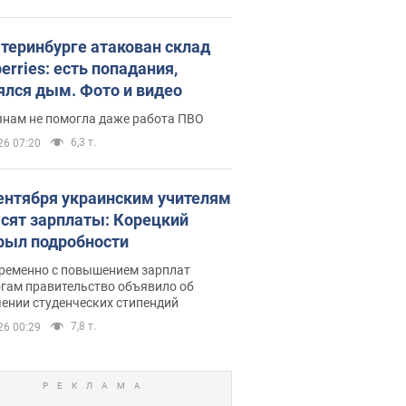
атеринбурге атакован склад
erries: есть попадания,
ялся дым. Фото и видео
янам не помогла даже работа ПВО
6,3 т.
26 07:20
сентября украинским учителям
сят зарплаты: Корецкий
рыл подробности
ременно с повышением зарплат
огам правительство объявило об
ении студенческих стипендий
7,8 т.
26 00:29