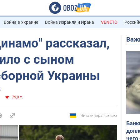
Война в Украине
Война Израиля и Ирана
VENETO
Россий
Важ
инамо" рассказал,
дило с сыном
сборной Украины
z
79,9 т.
Читати українською
Банк
долл
чего