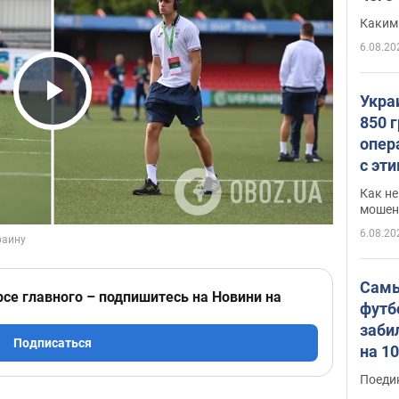
Каким
6.08.20
Укра
Play Video
850 
опер
с эт
Как не
мошен
6.08.20
Самы
рсе главного – подпишитесь на Новини на
футб
заби
Подписаться
на 1
Виде
Поеди