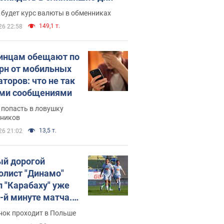
 будет курс валюты в обменниках
149,1 т.
26 22:58
инцам обещают по
грн от мобильных
аторов: что не так
ими сообщениями
 попасть в ловушку
ников
13,5 т.
26 21:02
й дорогой
олист "Динамо"
л "Карабаху" уже
0-й минуте матча.
о
нок проходит в Польше