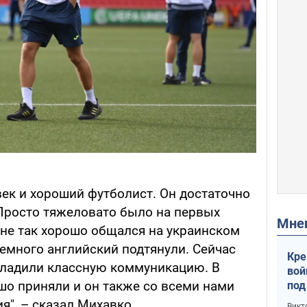
век и хороший футболист. Он достаточно
Просто тяжеловато было на первых
Мн
а не так хорошо общался на украинском
немного английский подтянули. Сейчас
Кре
аладили классную коммуникацию. В
вой
шо приняли и он также со всеми нами
под
кри
я", – сказал Михавко.
Викт