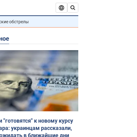
ские обстрелы
ное
и "готовятся" к новому курсу
ара: украинцам рассказали,
 ожидать в ближайшие дни