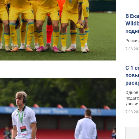
В Ек
Wildb
подн
Росси
7.08.20
С 1 
повы
раск
Однов
педаг
увелич
7.08.20