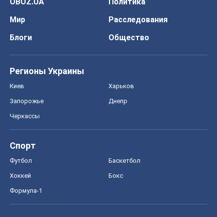
Спорт
Футбол
Баскетбол
Хоккей
Бокс
Формула-1
Моя школа
ГДЗ
Учебники
Онлайн уроки
ДПА
ЗНО
НМТ
СНГ решебники
Авто
Тест Драйв
Электромобили
Акции
Сервис