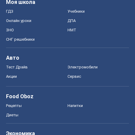
Food Oboz
Рецепты
Напитки
Диеты
Экономика
Рынки и компании
Mакроэкономика
MedOboz
Новости медицины
MAMACLUB
Шоу
Афиша
Сплетни
Красота
Мода