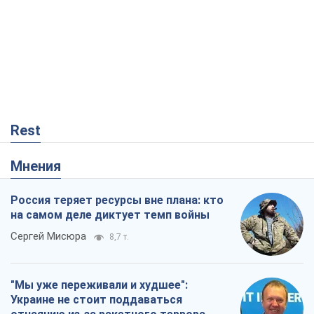
Россия теряет ресурсы вне плана: кто
на самом деле диктует темп войны
Сергей Мисюра
8,7 т.
"Мы уже переживали и худшее":
Украине не стоит поддаваться
отчаянию из-за ракетного террора
Сергей Марченко, эксперт
8,2 т.
Запад проспал угрозу: Россия может
проверить НАТО войной
Леонид Невзлин
3,0 т.