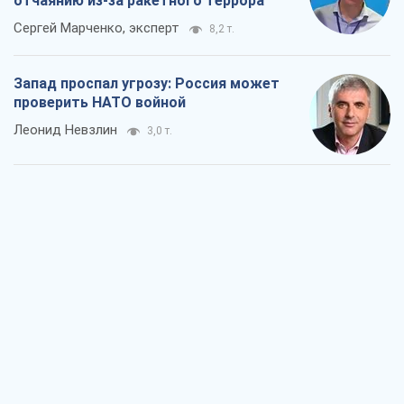
"Варта" и "Новатор" выдержали
пулеметный обстрел и удар FPV-дрона,
сохранив жизнь офицеру ВСУ
Украинская Бронетехника
3,0 т.
КНДР как катализатор войны, или О
новом этапе российско-
северокорейского союза
Алексей Кущ
3,2 т.