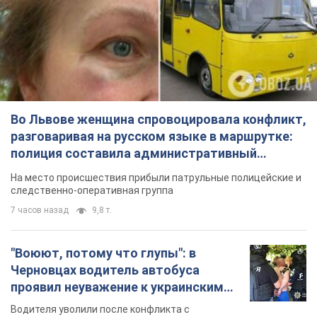
следственно-оперативная группа
7 часов назад
9,8 т.
"Воюют, потому что глупы": в
Черновцах водитель автобуса
проявил неуважение к украинским
военным и поплатился за это.
Водителя уволили после конфликта с
Видео
пассажирами и оскорблений в адрес военных
10 часов назад
8,7 т.
"Не следит за сексуальностью": в
Киеве консультант салона красоты
оскорбил женщину после
химиотерапии, разгорелся скандал.
Сотрудник салона оценил внешность
Фото
женщины, заявив, что у нее "мужская стрижка"
3 часа назад
13,6 т.