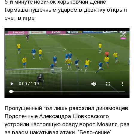
5-й минуте новичок харьковчан Денис
Гармаша пушечным ударом в девятку открыл
счет в игре.
Пропущенный гол лишь разозлил динамовцев.
Подопечные Александра Шовковского
устроили настоящую осаду ворот Мозиля, раз
за разом накатывая атаки. "Бело-синие"