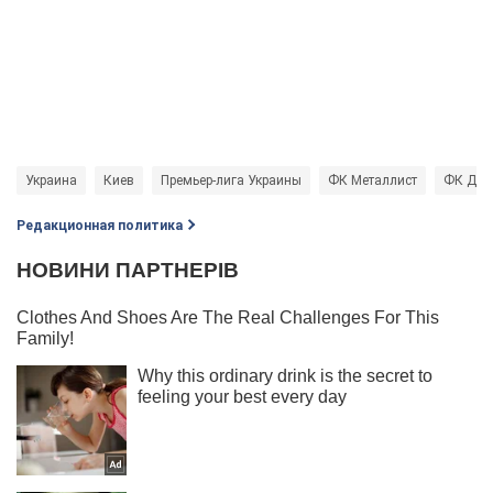
Украина
Киев
Премьер-лига Украины
ФК Металлист
ФК Дин
Редакционная политика