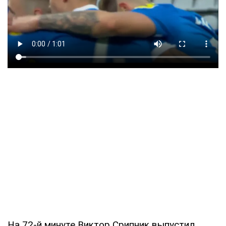
На 72-й минуте Виктор Срипник выпустил