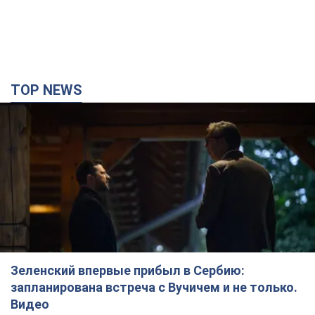
Зеленский впервые прибыл в Сербию:
запланирована встреча с Вучичем и не только.
Видео
Это первый визит главы государства в Белград
2 часа назад
76,5 т.
"Верните Федорова": в городах Украины уже
23-й день подряд проходят массовые митинги
с плакатами. Фото и видео
Участники акций продолжают серию ежедневных протестов
3 часа назад
2,2 т.