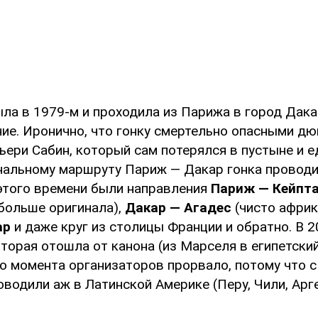
ла в 1979-м и проходила из Парижа в город Дака
ние. Иронично, что гонку смертельно опасными д
ьери Сабин, который сам потерялся в пустыне и е
инальному маршруту Париж — Дакар гонка проводи
 этого времени были направления
Париж — Кейпт
 больше оригинала),
Дакар — Агадес
(чисто африк
ар
и даже круг из столицы Франции и обратно. В 
оторая отошла от канона (из Марселя в египетск
го момента организаторов прорвало, потому что с
оводили аж в Латинской Америке (Перу, Чили, Арг