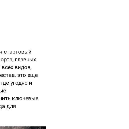
ен стартовый
орта, главных
 всех видов,
ества, это еще
где угодно и
ные
анить ключевые
да для