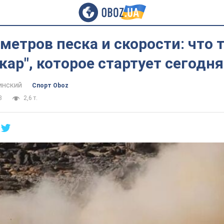
метров песка и скорости: что 
кар", которое стартует сегодня
инский
Спорт Oboz
8
2,6 т.