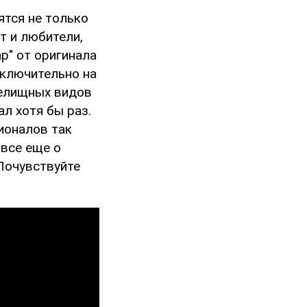
ятся не только
т и любители,
р" от оригинала
сключительно на
релищных видов
л хотя бы раз.
ионалов так
 все еще о
Почувствуйте