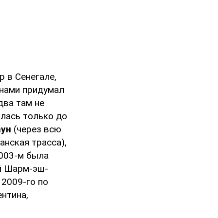
р в Сенегале,
юнами придумал
два там не
лась только до
аун
(через всю
анская трасса),
2003-м была
ий Шарм-эш-
 2009-го по
ентина,