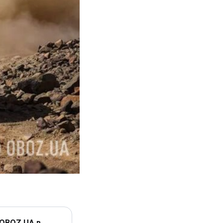
 OBOZ.UA в