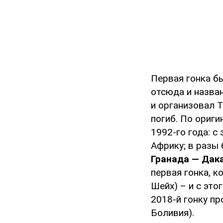
Первая гонка бы
отсюда и назва
и организовал Т
погиб. По ориг
1992-го года: с
Африку; в разы
Гранада — Дак
первая гонка, к
Шейх) – и с это
2018-й гонку пр
Боливия).