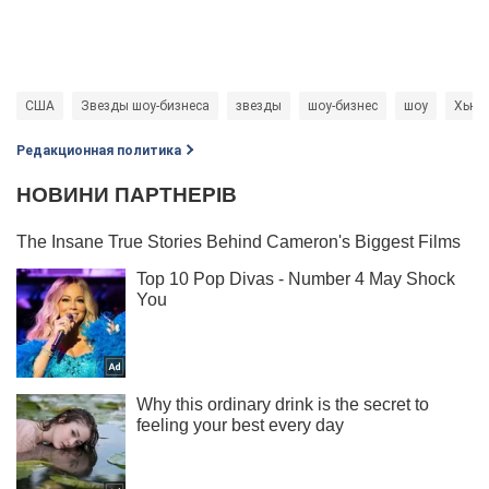
США
Звезды шоу-бизнеса
звезды
шоу-бизнес
шоу
Хью 
Редакционная политика