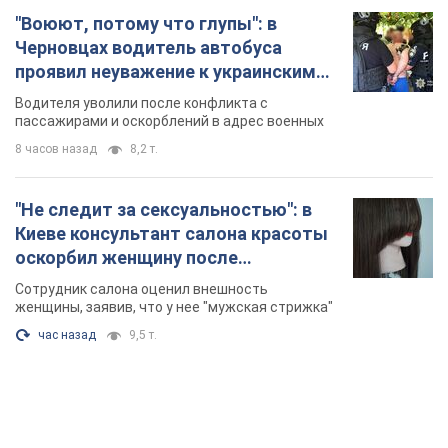
"Воюют, потому что глупы": в
Черновцах водитель автобуса
проявил неуважение к украинским
военным и поплатился за это.
Водителя уволили после конфликта с
Видео
пассажирами и оскорблений в адрес военных
8 часов назад
8,2 т.
"Не следит за сексуальностью": в
Киеве консультант салона красоты
оскорбил женщину после
химиотерапии, разгорелся скандал.
Сотрудник салона оценил внешность
Фото
женщины, заявив, что у нее "мужская стрижка"
час назад
9,5 т.