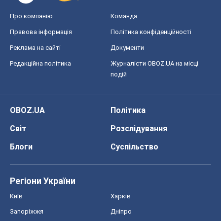
Світ
Розслідування
Блоги
Суспільство
Регіони України
Київ
Харків
Запоріжжя
Дніпро
Черкаси
Спорт
Футбол
Баскетбол
Хокей
Бокс
Формула-1
Моя школа
ГДЗ
Підручники