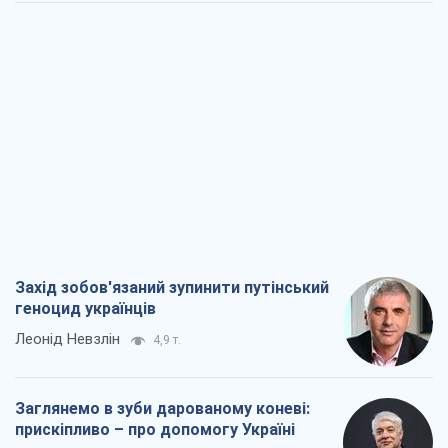
Захід зобов'язаний зупинити путінський
геноцид українців
Леонід Невзлін
4,9 т.
Заглянемо в зуби дарованому коневі:
прискіпливо – про допомогу Україні
Олександр Кірш
7,4 т.
Між жахливою війною і ще гіршим
миром на умовах агресора, або
Безвихідність – теж зброя Росії
Олексій Копитько
6,6 т.
Драбина ескалації війни: до чого нам
треба готуватися