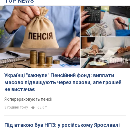
Українці "хакнули" Пенсійний фонд: виплати
масово підвищують через позови, але грошей
не вистачає
Як перераховують пенсії
3 години тому
63,0 т.
Під атакою був НПЗ: у російському Ярославлі
прогриміла серія вибухів. Фото і відео
У промисловій зоні зафіксовано кілька осередків пожежі
годину тому
4,2 т.
ЗСУ відмінусували ще 1330 окупантів та збили
понад 1800 російських БПЛА – Генштаб
Чисельність путінської армії скорочується
3 години тому
16,5 т.