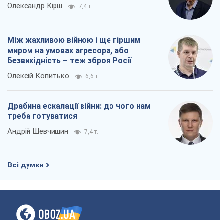
Андрій Шевчишин
7,4 т.
Всі думки
Про компанію
Команда
Правова інформація
Політика конфіденційності
Реклама на сайті
Документи
Редакційна політика
Журналісти OBOZ.UA на місці
подій
OBOZ.UA
Політика