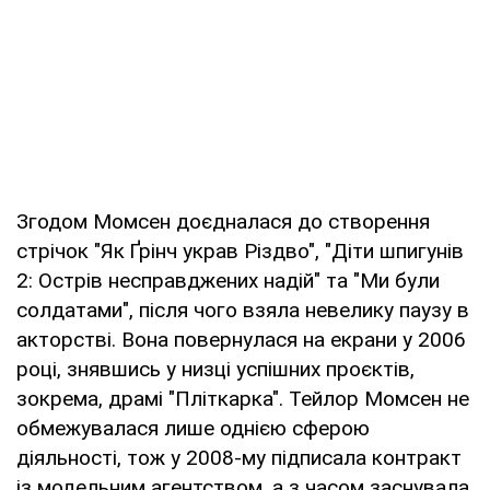
Згодом Момсен доєдналася до створення
стрічок "Як Ґрінч украв Різдво", "Діти шпигунів
2: Острів несправджених надій" та "Ми були
солдатами", після чого взяла невелику паузу в
акторстві. Вона повернулася на екрани у 2006
році, знявшись у низці успішних проєктів,
зокрема, драмі "Пліткарка". Тейлор Момсен не
обмежувалася лише однією сферою
діяльності, тож у 2008-му підписала контракт
із модельним агентством, а з часом заснувала