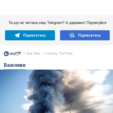
"У мене для росіян погані новини": Селезньов
припустив, чим закінчиться "війна складів"
Москва може стати "островом" і зануритися в темряву,
спрогнозував військовий експерт
5.08.2026 16:00
60,3 т.
Банки "готуються" до нового курсу
долара: українцям розповіли, чого