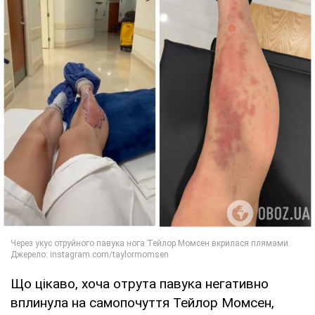
Що цікаво, хоча отрута павука негативно
вплинула на самопочуття Тейлор Момсен,