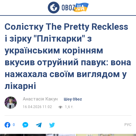
Солістку The Pretty Reckless
і зірку "Пліткарки" з
українським корінням
вкусив отруйний павук: вона
нажахала своїм виглядом у
лікарні
Анастасія Какун
Шоу Oboz
16.04.2026 11:02
1,6 т.
0
РУС