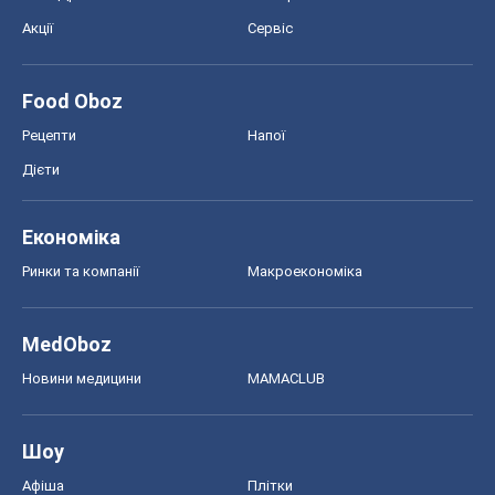
MedOboz
Новини медицини
MAMACLUB
Шоу
Афіша
Плітки
Краса
Мода
Жіночий журнал