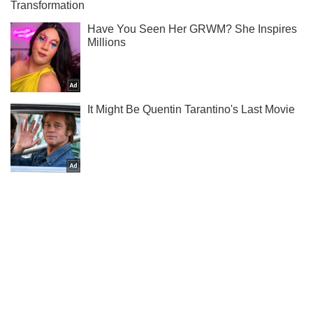
Ти ще не читаєш наш Telegram? А даремно! Підписуйся
Підписатись
Підписатись
Шоу Oboz
Солістку The Pretty...
Важливе