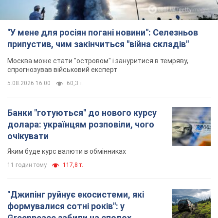
очікувати
Яким буде курс валюти в обмінниках
11 годин тому
117,8 т.
"Джипінг руйнує екосистеми, які
формувалися сотні років": у
Greenpeace забили на сполох
У високогір'ї розташовані альпійські та
субальпійські луки – рідкісні природні
комплекси, які формувалися протягом сотень років
11 годин тому
1,4 т.