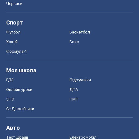
Онлайн уроки
ДПА
ЗНО
НМТ
СНД посібники
Авто
Тест Драйв
Електромобілі
Акції
Сервіс
Food Oboz
Рецепти
Напої
Дієти
Економіка
Ринки та компанії
Макроекономіка