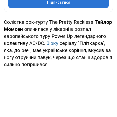
Підписатися
Солістка рок-гурту The Pretty Reckless
Тейлор
Момсен
опинилася у лікарні в розпал
європейського туру Power Up легендарного
колективу AC/DC.
Зірку
серіалу "Пліткарка",
яка, до речі, має українське коріння, вкусив за
ногу отруйний павук, через що стан її здоров'я
сильно погіршився.