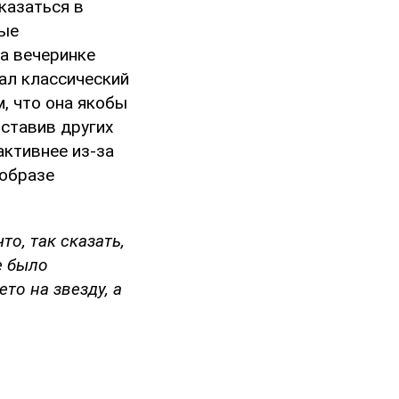
казаться в
рые
а вечеринке
ал классический
, что она якобы
оставив других
активнее из-за
 образе
то, так сказать,
е было
то на звезду, а