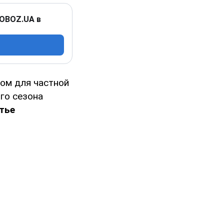
 OBOZ.UA в
ом для частной
го сезона
тье