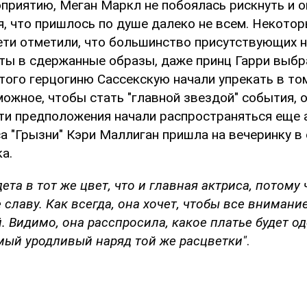
оприятию, Меган Маркл не побоялась рискнуть и о
я, что пришлось по душе далеко не всем. Некото
ети отметили, что большинство присутствующих н
деты в сдержанные образы, даже принц Гарри выбр
того герцогиню Сассекскую начали упрекать в том
ожное, чтобы стать "главной звездой" события, 
Эти предположения начали распространяться еще 
са "Грызни" Кэри Маллиган пришла на вечеринку в
а.
та в тот же цвет, что и главная актриса, потому ч
е славу. Как всегда, она хочет, чтобы все внимани
. Видимо, она расспросила, какое платье будет оде
мый уродливый наряд той же расцветки"
.