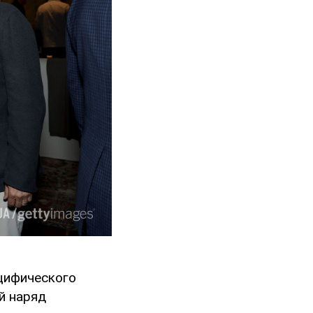
ецифического
ый наряд