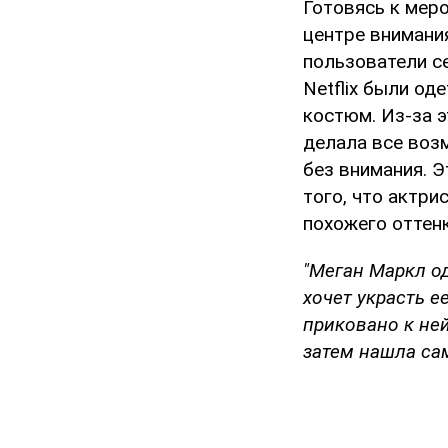
Готовясь к мер
центре внимани
пользователи с
Netflix были о
костюм. Из-за э
делала все возм
без внимания. 
того, что актри
похожего оттенк
"Меган Маркл оде
хочет украсть е
приковано к ней
затем нашла са