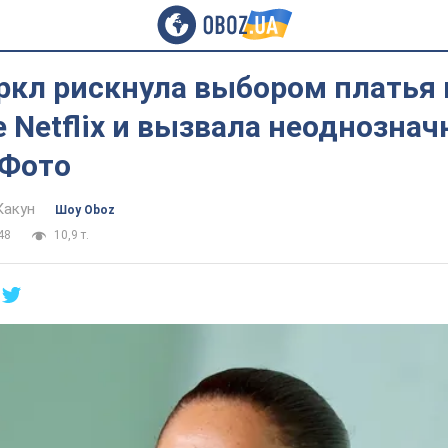
ркл рискнула выбором платья 
 Netflix и вызвала неоднозна
 Фото
Какун
Шоу Oboz
48
10,9 т.