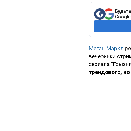
Будьте
Google
Меган Маркл
ре
вечеринки стрим
сериала "Грызня
трендового, но