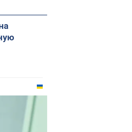
на
чную