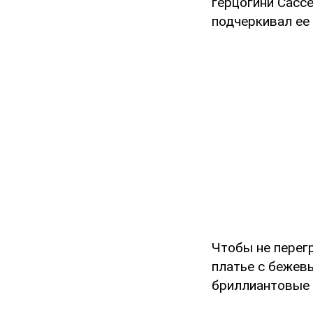
герцогини Сассе
подчеркивал ее
Чтобы не перег
платье с бежев
бриллиантовые 