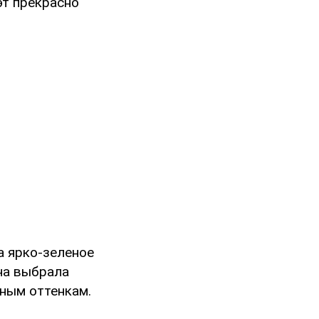
эт прекрасно
а ярко-зеленое
на выбрала
ьным оттенкам.