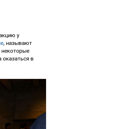
акцию у
ue
, называют
к некоторые
а оказаться в