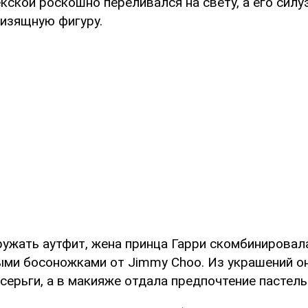
кской роскошно переливался на свету, а его силу
 изящную фигуру.
ружать аутфит, жена принца Гарри скомбинировал
ыми босоножками от Jimmy Choo. Из украшений о
серьги, а в макияже отдала предпочтение пастел