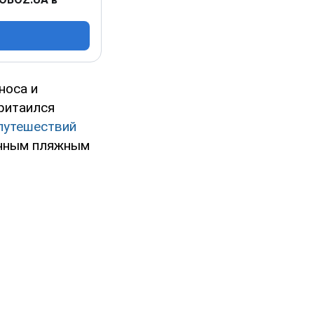
носа и
ритаился
путешествий
енным пляжным