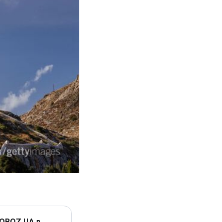
 OBOZ.UA в