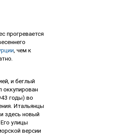
ес прогревается
весеннего
урции
, чем к
атно.
ей, и беглый
л оккупирован
43 годы) во
ения. Итальянцы
ли здесь новый
 Его улицы
морской версии