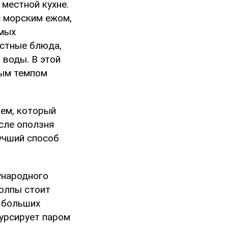
 местной кухне.
с морским ежом,
амых
естные блюда,
 воды. В этой
ным темпом
ем, который
сле оползня
лучший способ
ународного
толпы стоит
 больших
курсирует паром