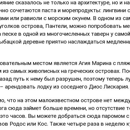
яние сказалось не только на архитектуре, но и на
чно сочетаются паста и морепродукты: лингвини 
ами или равиоли с морским окунем. В одном из с
уголков острова, Пантели, можно попробовать м
 песке в одной из многочисленных таверн у самой
ыбацкой деревне приятно наслаждаться медлен
овательным местом является Агия Марина с пляж
 из самых живописных на греческих островах. По
азад путь к нему был разрушен, поэтому теперь 
 – арендовать лодку из соседнего Диос Лискария.
о, что на этом малоизвестном острове нет межд
ога сюда займет больше времени, но отсутствие 
 это часов. Вы можете добраться сюда паромом с
вов Родос или Кос. Также четыре раза в неделю 