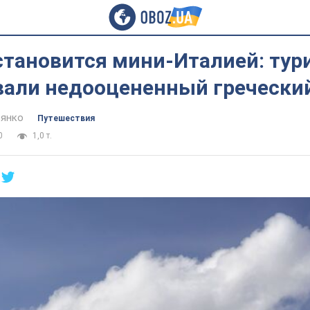
становится мини-Италией: тур
вали недооцененный гречески
янко
Путешествия
0
1,0 т.