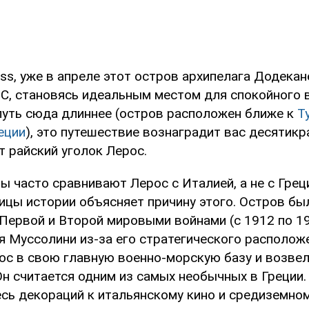
ss, уже в апреле этот остров архипелага Додекан
°C, становясь идеальным местом для спокойного 
 путь сюда длиннее (остров расположен ближе к
Т
еции
), это путешествие вознаградит вас десятикр
т райский уголок Лерос.
 часто сравнивают Лерос с Италией, а не с Греци
ницы истории объясняет причину этого. Остров бы
Первой и Второй мировыми войнами (с 1912 по 19
я Муссолини из-за его стратегического располож
ос в свою главную военно-морскую базу и возве
Он считается одним из самых необычных в Греции.
сь декораций к итальянскому кино и средиземно