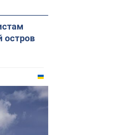
истам
й остров