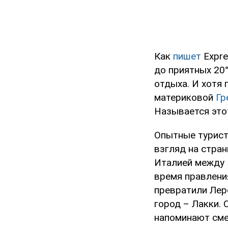
Как
пишет
Expre
до приятных 20
отдыха. И хотя
материковой
Гр
Называется это
Опытные туристы
взгляд на стра
Италией между 
время правлени
превратили Лер
город – Лакки. 
напоминают сме