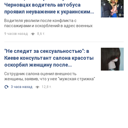
Черновцах водитель автобуса
проявил неуважение к украинским
военным и поплатился за это.
Водителя уволили после конфликта с
Видео
пассажирами и оскорблений в адрес военных
9 часов назад
8,6 т.
"Не следит за сексуальностью": в
Киеве консультант салона красоты
оскорбил женщину после
химиотерапии, разгорелся скандал.
Сотрудник салона оценил внешность
Фото
женщины, заявив, что у нее "мужская стрижка"
3 часа назад
12,8 т.