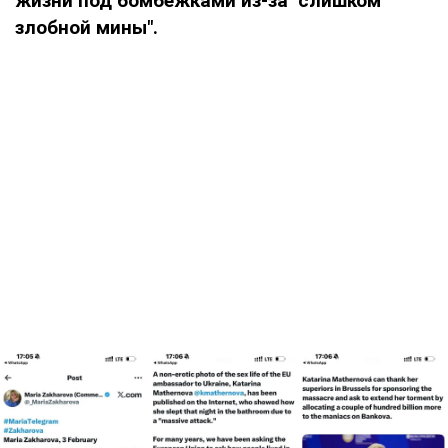
жизни под бомбежками из-за "слишком
злобной мины".