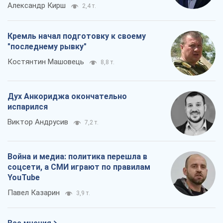
Александр Кирш
2,4 т.
Кремль начал подготовку к своему
"последнему рывку"
Костянтин Машовець
8,8 т.
Дух Анкориджа окончательно
испарился
Виктор Андрусив
7,2 т.
Война и медиа: политика перешла в
соцсети, а СМИ играют по правилам
YouTube
Павел Казарин
3,9 т.
Все мнения