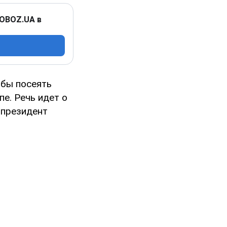
 OBOZ.UA в
обы посеять
е. Речь идет о
президент