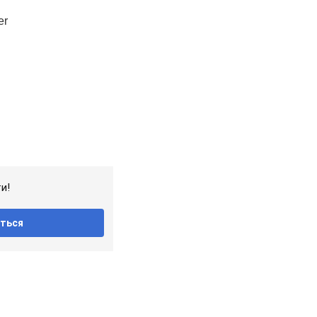
и!
ться