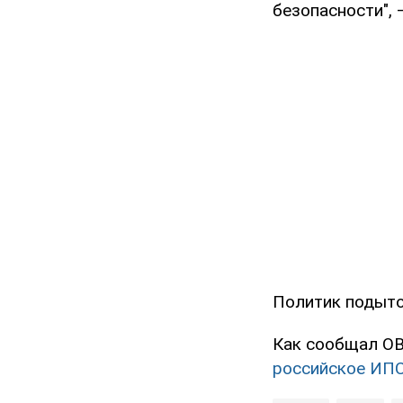
безопасности",
Политик подыто
Как сообщал O
российское ИП