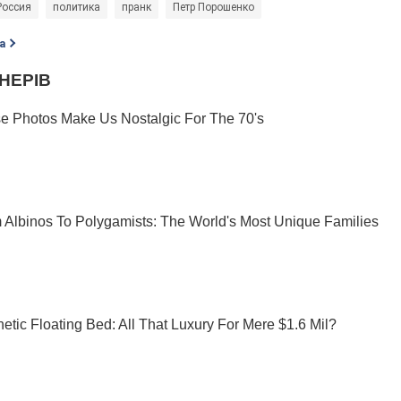
Россия
политика
пранк
Петр Порошенко
а