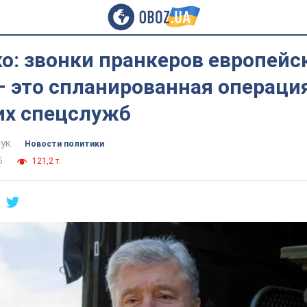
о: звонки пранкеров европейс
– это спланированная операци
их спецслужб
ук
Новости политики
5
121,2 т.