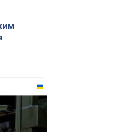
ким
я