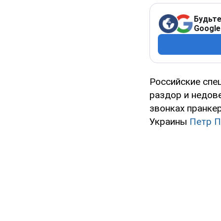
Будьте
Google
Российские спе
раздор и недове
звонках пранке
Украины
Петр 