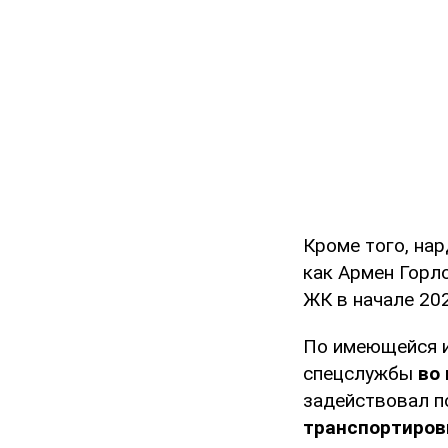
Кроме того, на
как Армен Горл
ЖК в начале 202
По имеющейся 
спецслужбы
во
задействовал п
транспортиров