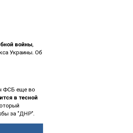
абной войны
,
кса Украины. Об
н ФСБ еще во
ится в тесной
который
бы за "ДНР".