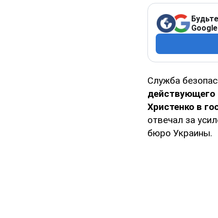
Будьте
Google
Служба безопас
действующего 
Христенко в го
отвечал за уси
бюро Украины.