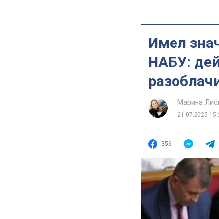
Имел зна
НАБУ: де
разоблачи
Марина Лис
21.07.2025 15:
356