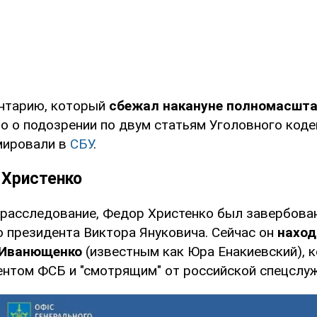
нтарию, который
сбежал накануне полномасшт
о о подозрении по двум статьям Уголовного коде
мировали в
СБУ
.
 Христенко
 расследование, Федор Христенко был завербова
о президента Виктора Януковича. Сейчас он
наход
 Иванющенко
(известным как Юра Енакиевский), 
ентом ФСБ и "смотрящим" от российской спецслуж