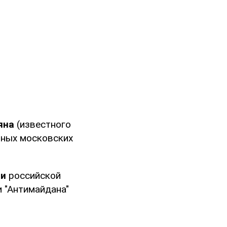
яна
(известного
тных московских
чи
российской
и "Антимайдана"