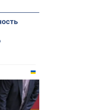
ность
о