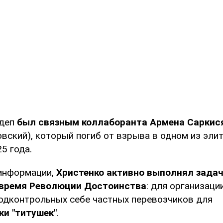
рдеп
был связным коллаборанта Армена Саркис
овский), который погиб от взрыва в одном из эли
5 года.
информации,
Христенко активно выполнял зада
 время Революции Достоинства
: для организаци
одконтрольных себе частных перевозчиков для
ки "титушек"
.