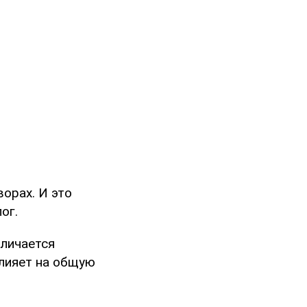
орах. И это
ог.
тличается
влияет на общую