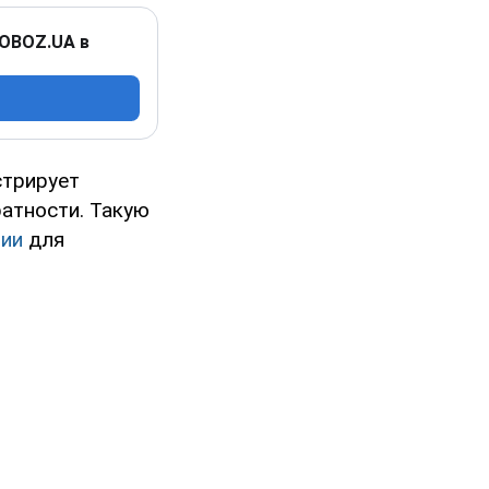
 OBOZ.UA в
стрирует
атности. Такую
ии
для