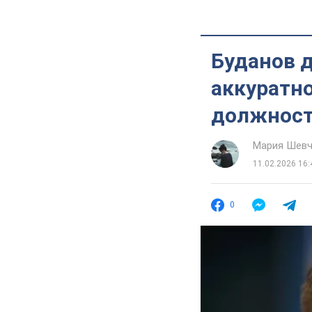
Буданов 
аккуратно
должност
Мария Шевч
11.02.2026 16:
0