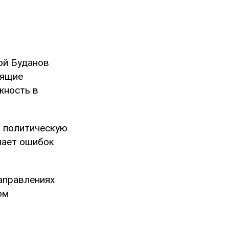
ой Буданов
тящие
жность в
ю политическую
елает ошибок
аправлениях
ом