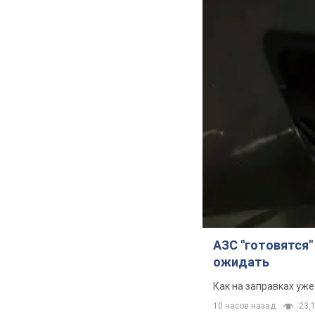
АЗС "готовятся"
ожидать
Как на заправках уж
10 часов назад
23,1