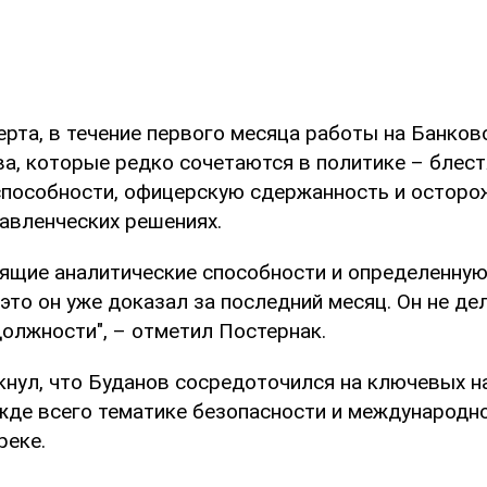
ерта, в течение первого месяца работы на Банков
ва, которые редко сочетаются в политике – блес
способности, офицерскую сдержанность и осторо
равленческих решениях.
тящие аналитические способности и определенну
 это он уже доказал за последний месяц. Он не д
должности", – отметил Постернак.
кнул, что Буданов сосредоточился на ключевых н
жде всего тематике безопасности и международн
реке.