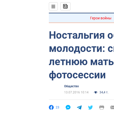
Герои войны
Ностальгия 
молодости: с
летнюю мать
фотосессии
Общество
13.07.2016 10:14
34,4 т.
23