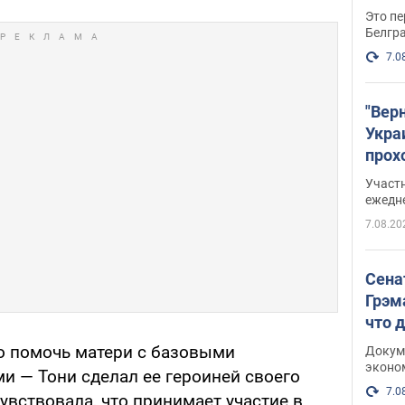
Это пе
Белгр
7.0
"Вер
Укра
прох
плак
Участ
ежедн
7.08.20
Сена
Грэм
что 
о помочь матери с базовыми
Докум
эконо
 — Тони сделал ее героиней своего
7.0
увствовала, что принимает участие в