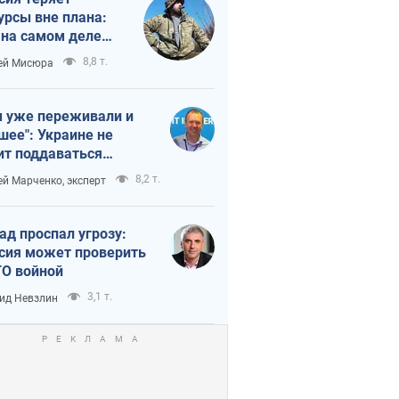
урсы вне плана:
 на самом деле
тует темп войны
8,8 т.
ей Мисюра
 уже переживали и
шее": Украине не
ит поддаваться
аянию из-за
8,2 т.
ей Марченко, эксперт
етного террора
ад проспал угрозу:
сия может проверить
О войной
3,1 т.
ид Невзлин