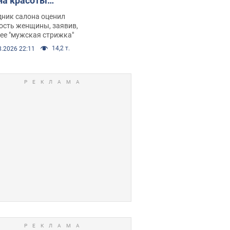
на красоты
рбил женщину
дник салона оценил
е химиотерапии,
ость женщины, заявив,
нее "мужская стрижка"
орелся скандал.
14,2 т.
8.2026 22:11