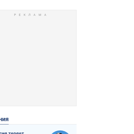
ения
сия теряет