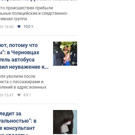
рутке: полиция составила
сто происшествия прибыли
нистративный протокол.
ьные полицейские и следственно-
тивная группа
о
10,0 т.
26 18:40
ют, потому что
ы": в Черновцах
тель автобуса
вил неуважение к
инским военным и
ля уволили после
тился за это.
икта с пассажирами и
лений в адрес военных
о
8,8 т.
26 15:47
следит за
уальностью": в
е консультант