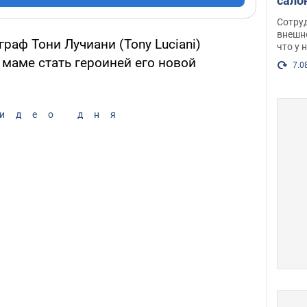
сало
оско
Сотру
посл
внешн
раф Тони Лучиани (Tony Luciani)
что у 
разг
 маме стать героиней его новой
Фото
7.0
идео дня