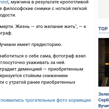
hoot
, мужчина в результате кропотливой
е философские снимки с ноткой легкой
одости.
мерти. Жизнь — это желание жить", — к
TO
граф.
Лучиани имеет предисторию.
заботиться о себе сама, фотограф взял
углосуточно ухаживать за ней.
страдает деменцией — приобретенным
теризуется стойким снижением
ти с утратой ранее приобретенных
Зеле
Серб
 появились трогательные фото кормящих
Вучи