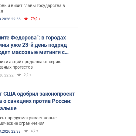
рвый визит главы государства в
ад
79,9 т.
8.2026 22:55
ните Федорова": в городах
ины уже 23-й день подряд
одят массовые митинги с
атами. Фото и видео
ники акций продолжают серию
евных протестов
2,2 т.
26 22:22
т США одобрил законопроект
а о санкциях против России:
дальше
ент предусматривает новые
мические ограничения
4,7 т.
8.2026 22:38