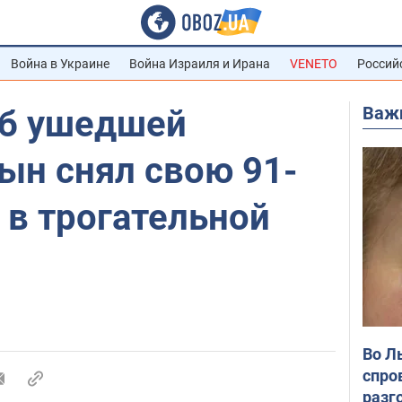
Война в Украине
Война Израиля и Ирана
VENETO
Россий
Важ
об ушедшей
ын снял свою 91-
 в трогательной
Во Л
спро
разг