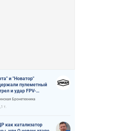
рта" и "Новатор"
ержали пулеметный
трел и удар FPV-
на, сохранив жизнь
инская Бронетехника
церу ВСУ
,1 т.
Р как катализатор
ны, или О новом этапе