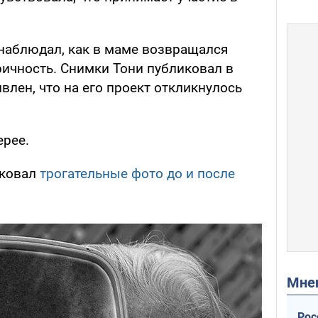
наблюдал, как в маме возвращался
ричность. Снимки Тони публиковал в
влен, что на его проект откликнулось
ерее.
иковал
трогательные фото до и после
Мн
Рос