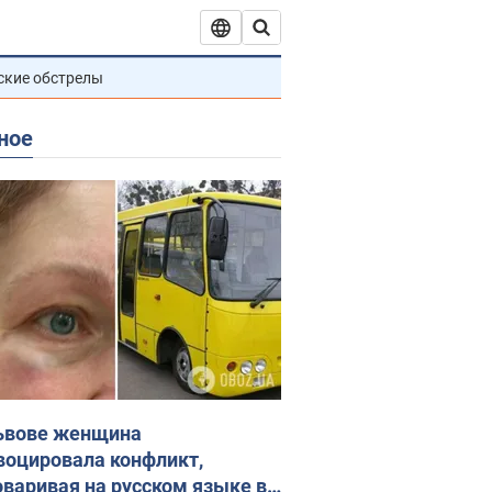
ские обстрелы
ное
ьвове женщина
воцировала конфликт,
оваривая на русском языке в