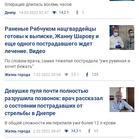
Операция длилась восемь часов
14,2 т.
5
Днепр
14.03.2022 02:47
Раненые Рябчуком нацгвардейцы
готовы к выписке, Жанну Шарову и
еще одного пострадавшего ждет
лечение. Видео
По словам врача, самая тяжелая пострадала "уже румяная и
хочет бежать"
5,5 т.
125
Жизнь города
7.02.2022 20:04
Девушке пуля почти полностью
разрушила позвонок: врач рассказал
о состоянии пострадавших от
стрельбы в Днепре
В общей сложности им перелили уже более 12 л крови
34,3 т.
65
Жизнь города
2.02.2022 08:47