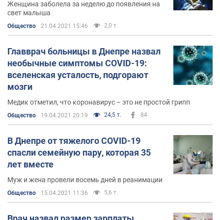
Женщина заболела за неделю до появления на
свет малыша
2,0 т.
Общество
21.04.2021 15:46
Главврач больницы в Днепре назвал
необычные симптомы COVID-19:
вселенская усталость, подгорают
мозги
Медик отметил, что коронавирус – это не простой грипп
24,5 т.
84
Общество
19.04.2021 20:19
В Днепре от тяжелого СOVID-19
спасли семейную пару, которая 35
лет вместе
Муж и жена провели восемь дней в реанимации
5,6 т.
Общество
15.04.2021 11:36
Врач назвал размер зарплаты