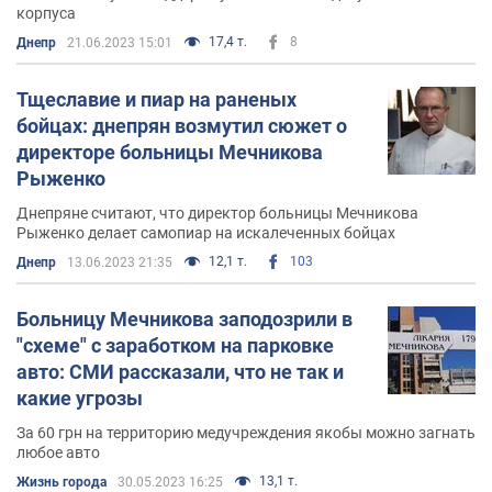
корпуса
17,4 т.
8
Днепр
21.06.2023 15:01
Тщеславие и пиар на раненых
бойцах: днепрян возмутил сюжет о
директоре больницы Мечникова
Рыженко
Днепряне считают, что директор больницы Мечникова
Рыженко делает самопиар на искалеченных бойцах
12,1 т.
103
Днепр
13.06.2023 21:35
Больницу Мечникова заподозрили в
"схеме" с заработком на парковке
авто: СМИ рассказали, что не так и
какие угрозы
За 60 грн на территорию медучреждения якобы можно загнать
любое авто
13,1 т.
Жизнь города
30.05.2023 16:25