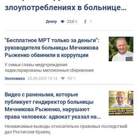
злоупотреблениях в больнице
Рыженко: требует огласки и
Днепр
23,0 т.
1
реакции
"Бесплатное МРТ только за деньги":
руководителя больницы Мечникова
Рыженко обвинили в коррупции
У семьи главы медучреждения
задекларированы миллионные сбережения
4,0 т.
Экономика
25.09.2025 13:14
Видео с ранеными, которые
публикует гендиректор больницы
Мечникова Рыженко, нарушают
права человека: адвокат указал на
последствия
Независимые выводы относительно правовых последствий
дал Ростислав Кравец