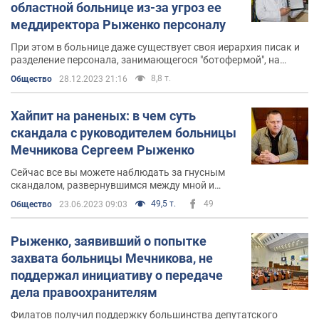
областной больнице из-за угроз ее
меддиректора Рыженко персоналу
При этом в больнице даже существует своя иерархия писак и
разделение персонала, занимающегося "ботофермой", на
касты
8,8 т.
Общество
28.12.2023 21:16
Хайпит на раненых: в чем суть
скандала с руководителем больницы
Мечникова Сергеем Рыженко
Сейчас все вы можете наблюдать за гнусным
скандалом, развернувшимся между мной и
руководителем больницы Мечникова Сергеем
49,5 т.
49
Общество
23.06.2023 09:03
Рыженко. Поэтому здесь я хочу не только еще
раз четко изложить свою позицию, но и
рассказать, откуда оно все происходит
Рыженко, заявивший о попытке
захвата больницы Мечникова, не
поддержал инициативу о передаче
дела правоохранителям
Филатов получил поддержку большинства депутатского