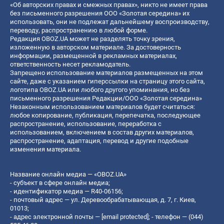
«Об авторских правах и смежных правах», никто не имеет права
без письменного разрешения ООО «Золотая середина» их
использовать, они не подлежат дальнейшему воспроизводству,
переводу, распространению в любой форме.
Редакция OBOZ.UA может не разделять точку зрения,
изложенную в авторском материале. За достоверность
информации, размещенной в рекламных материалах,
ответственность несет рекламодатель.
Запрещено использование материалов размещенных на этом
сайте, даже с указанием гиперссылки на страницу этого сайта,
логотипа OBOZ.UA или любого другого упоминания, но без
письменного разрешения Редакции/ООО «Золотая середина»
Незаконным использованием материалов будет считаться:
любое копирование, публикация, перепечатка, последующее
распространение, использование, переработка с
использованием, включением в состав других материалов,
распространение, адаптация, перевод и другие подобные
изменения материала.
Название онлайн медиа — «OBOZ.UA»
- субъект в сфере онлайн медиа;
- идентификатор медиа — R40-06156;
- почтовый адрес — ул. Деревообрабатывающая, д. 7, г. Киев,
01013;
- адрес электронной почты —
[email protected]
; - телефон — (044)