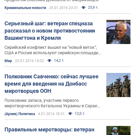
25,9 т.
Криминальные новости
25.01.2016 23:31
Серьезный шаг: ветеран спецназа
рассказал о новом противостоянии
Вашингтона и Кремля
Сирийский конфликт вышел на "новый виток";
США и Россия используют сирийскую площадку
для демонстрации силы
14,2 т.
Мир
25.01.2016 14:02
Полковник Савченко: сейчас лучшее
время для введения на Донбасс
миротворцев ООН
Полковник запаса, участник первого
миротворческого батальона Украины в Сараево
Михаил Савченко рассказал, как миротворцы
12,0 т.
(Архив) Политика
4.01.2016 18:31
изменят ситуацию на Донбассе
Правильные миротворцы: ветеран