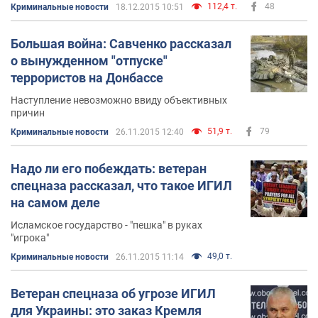
боеприпасы
112,4 т.
48
Криминальные новости
18.12.2015 10:51
Большая война: Савченко рассказал
о вынужденном "отпуске"
террористов на Донбассе
Наступление невозможно ввиду объективных
причин
51,9 т.
79
Криминальные новости
26.11.2015 12:40
Надо ли его побеждать: ветеран
спецназа рассказал, что такое ИГИЛ
на самом деле
Исламское государство - "пешка" в руках
"игрока"
49,0 т.
Криминальные новости
26.11.2015 11:14
Ветеран спецназа об угрозе ИГИЛ
для Украины: это заказ Кремля