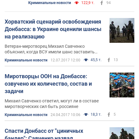
Криминальные новости
122,9 т.
94
Хорватский сценарий освобождения
Донбасса: в Украине оценили шансы
на реализацию
Ветеран-миротворец Михаил Савченко
объяснил, когда ВСУ имели шанс заставить
террористов сдаться
45,5 т.
13
Криминальные новости
12.07.2017 12:00
Миротворцы ООН на Донбассе:
озвучено их количество, состав и
задачи
Михаил Савченко ответил, могут ли в составе
миротворческих сил быть россияне
18,3 т.
5
Криминальные новости
24.04.2017 10:06
Спасти Донбасс от "циничных
бандер": Савченко назвал