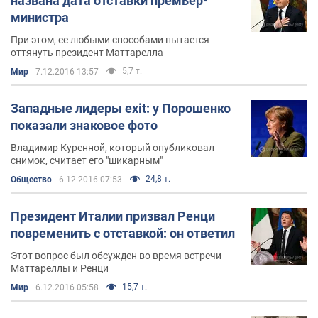
названа дата отставки премьер-
министра
При этом, ее любыми способами пытается
оттянуть президент Маттарелла
5,7 т.
Мир
7.12.2016 13:57
Западные лидеры exit: у Порошенко
показали знаковое фото
Владимир Куренной, который опубликовал
снимок, считает его "шикарным"
24,8 т.
Общество
6.12.2016 07:53
Президент Италии призвал Ренци
повременить с отставкой: он ответил
Этот вопрос был обсужден во время встречи
Маттареллы и Ренци
15,7 т.
Мир
6.12.2016 05:58