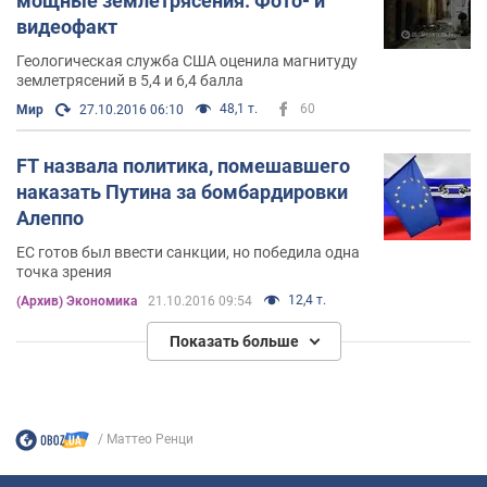
мощные землетрясения. Фото- и
видеофакт
Геологическая служба США оценила магнитуду
землетрясений в 5,4 и 6,4 балла
48,1 т.
60
Мир
27.10.2016 06:10
FT назвала политика, помешавшего
наказать Путина за бомбардировки
Алеппо
ЕС готов был ввести санкции, но победила одна
точка зрения
12,4 т.
(Архив) Экономика
21.10.2016 09:54
Показать больше
Маттео Ренци