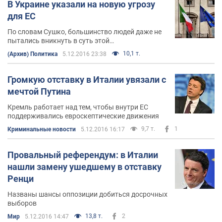
В Украине указали на новую угрозу
для ЕС
По словам Сушко, большинство людей даже не
пытались вникнуть в суть этой
конституционной реформы
10,1 т.
(Архив) Политика
5.12.2016 23:38
Громкую отставку в Италии увязали с
мечтой Путина
Кремль работает над тем, чтобы внутри ЕС
поддерживались евроскептические движения
9,7 т.
1
Криминальные новости
5.12.2016 16:17
Провальный референдум: в Италии
нашли замену ушедшему в отставку
Ренци
Названы шансы оппозиции добиться досрочных
выборов
13,8 т.
2
Мир
5.12.2016 14:47