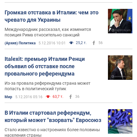
Громкая отставка в Италии: чем это
чревато для Украины
Международник рассказал, как изменится
позиция Рима относительно санкций
25,2 т.
56
(Архив) Политика
5.12.2016 10:01
Italexit: премьер Италии Ренци
объявил об отставке после
провального референдума
Из-за провала референдума страна может
попасть в политический тупик
63,7 т.
36
Мир
5.12.2016 05:16
В Италии стартовал референдум,
который может "взорвать" Евросоюз
Стало известно о настроениях более половины
населения страны