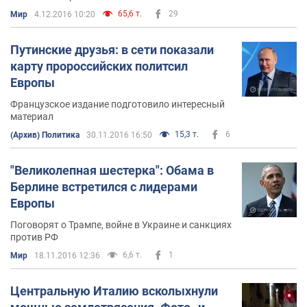
65,6 т.
29
Мир
4.12.2016 10:20
Путинские друзья: в сети показали
карту пророссийских политсил
Европы
Французское издание подготовило интересный
материал
15,3 т.
6
(Архив) Политика
30.11.2016 16:50
"Великолепная шестерка": Обама в
Берлине встретился с лидерами
Европы
Поговорят о Трампе, войне в Украине и санкциях
против РФ
6,6 т.
1
Мир
18.11.2016 12:36
Центральную Италию всколыхнули