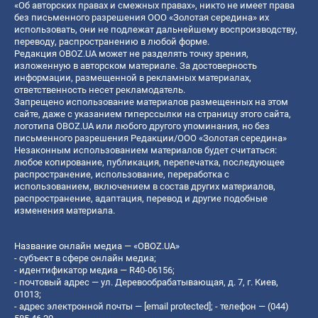
«Об авторских правах и смежных правах», никто не имеет права
без письменного разрешения ООО «Золотая середина» их
использовать, они не подлежат дальнейшему воспроизводству,
переводу, распространению в любой форме.
Редакция OBOZ.UA может не разделять точку зрения,
изложенную в авторском материале. За достоверность
информации, размещенной в рекламных материалах,
ответственность несет рекламодатель.
Запрещено использование материалов размещенных на этом
сайте, даже с указанием гиперссылки на страницу этого сайта,
логотипа OBOZ.UA или любого другого упоминания, но без
письменного разрешения Редакции/ООО «Золотая середина»
Незаконным использованием материалов будет считаться:
любое копирование, публикация, перепечатка, последующее
распространение, использование, переработка с
использованием, включением в состав других материалов,
распространение, адаптация, перевод и другие подобные
изменения материала.
Название онлайн медиа — «OBOZ.UA»
- субъект в сфере онлайн медиа;
- идентификатор медиа — R40-06156;
- почтовый адрес — ул. Деревообрабатывающая, д. 7, г. Киев,
01013;
- адрес электронной почты —
[email protected]
; - телефон — (044)