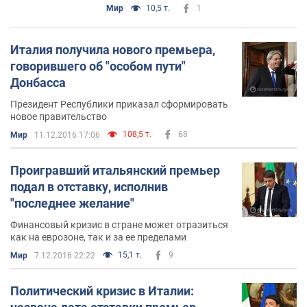
Мир
10,5 т.
1
Италия получила нового премьера,
говорившего об "особом пути"
Донбасса
Президент Республики приказал сформировать
новое правительство
108,5 т.
68
Мир
11.12.2016 17:06
Проигравший итальянский премьер
подал в отставку, исполнив
"последнее желание"
Финансовый кризис в стране может отразиться
как на еврозоне, так и за ее пределами
15,1 т.
9
Мир
7.12.2016 22:22
Политический кризис в Италии: