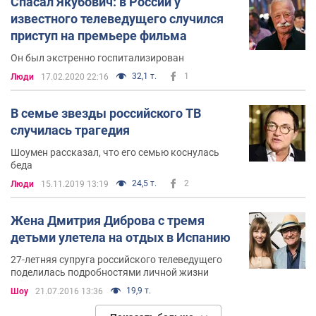
Спасал Якубович: в России у
известного телеведущего случился
приступ на премьере фильма
Он был экстренно госпитализирован
32,1 т.
1
Люди
17.02.2020 22:16
В семье звезды российского ТВ
случилась трагедия
Шоумен рассказал, что его семью коснулась
беда
24,5 т.
2
Люди
15.11.2019 13:19
Жена Дмитрия Диброва с тремя
детьми улетела на отдых в Испанию
27-летняя супруга российского телеведущего
поделилась подробностями личной жизни
19,9 т.
Шоу
21.07.2016 13:36