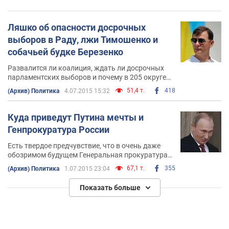
Ляшко об опасности досрочных
выборов в Раду, лжи Тимошенко и
собачьей будке Березенко
Развалится ли коалиция, ждать ли досрочных
парламентских выборов и почему в 205 округе
так много "Корбанов", "Обозревателю"
51,4 т.
418
(Архив) Политика
4.07.2015 15:32
рассказал глава Радикальной партии Олег
Ляшко
Куда приведут Путина мечты и
Генпрокуратура России
Есть твердое предчувствие, что в очень даже
обозримом будущем Генеральная прокуратура
России может принять решение о передаче
67,1 т.
355
(Архив) Политика
1.07.2015 23:04
бывшего главы российского государства
Владимира Путина Гаагскому трибуналу
Показать больше