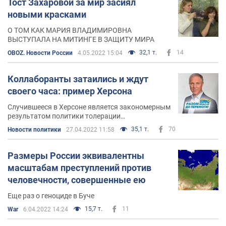
Тост Захаровой за мир засиял
новыми красками
О ТОМ КАК МАРИЯ ВЛАДИМИРОВНА
ВЫСТУПАЛА НА МИТИНГЕ В ЗАЩИТУ МИРА
32,1 т.
14
OBOZ. Новости России
4.05.2022 15:04
Коллаборанты затаились и ждут
своего часа: пример Херсона
Случившееся в Херсоне является закономерным
результатом политики толерации
колаборанства, причем как прежней, так и
35,1 т.
70
Новости политики
27.04.2022 11:58
нынешней властью
Размеры России эквивалентны
масштабам преступлений против
человечности, совершенные ею
Еще раз о геноциде в Буче
15,7 т.
11
War
6.04.2022 14:24