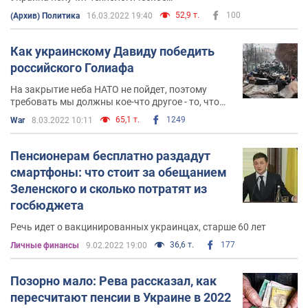
преимущество над врагом на поле боя
52,9 т.
100
(Архив) Политика
16.03.2022 19:40
Как украинскому Давиду победить
российского Голиафа
На закрытие неба НАТО не пойдет, поэтому
требовать мы должны кое-что другое - то, что
поможет нам разгромить врага
65,1 т.
1249
War
8.03.2022 10:11
Пенсионерам бесплатно раздадут
смартфоны: что стоит за обещанием
Зеленского и сколько потратят из
госбюджета
Речь идет о вакцинированных украинцах, старше 60 лет
36,6 т.
177
Личные финансы
9.02.2022 19:00
Позорно мало: Рева рассказал, как
пересчитают пенсии в Украине в 2022