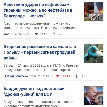
Ракетные удары по нефтебазам
Украины можно, а по нефтебазе в
Белгороде – нельзя?
А вот что на самом деле удивило – так это
молчание наших ягнят. Песков их пальчиком
отругал и все они упали в ступор
46,5 т.
79
War
1.04.2022 21:12
Вторжение российского самолета в
Польшу – первый сигнал грядущей
войны
Сегодня, 21 марта 2022 года, в 13:15 по Киеву в
воздушное пространство Польши вторгся
российский военный самолёт
144,4 т.
1631
(Архив) Политика
21.03.2022 18:37
Байден думает над поставкой
"дронов-убийц" для ВСУ
В случае принятия положительного решения
Украина получит технологическое