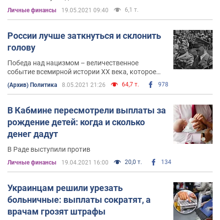
6,1 т.
Личные финансы
19.05.2021 09:40
России лучше заткнуться и склонить
голову
Победа над нацизмом – величественное
событие всемирной истории ХХ века, которое
определило судьбу Украины на десятилетия
64,7 т.
978
(Архив) Политика
8.05.2021 21:26
В Кабмине пересмотрели выплаты за
рождение детей: когда и сколько
денег дадут
В Раде выступили против
20,0 т.
134
Личные финансы
19.04.2021 16:00
Украинцам решили урезать
больничные: выплаты сократят, а
врачам грозят штрафы