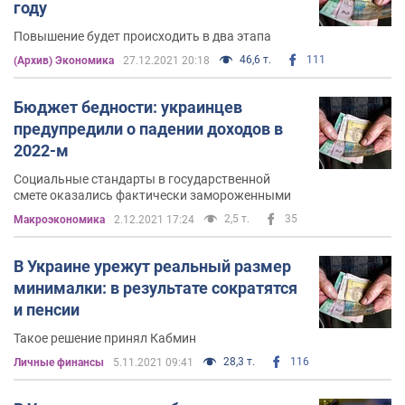
году
Повышение будет происходить в два этапа
46,6 т.
111
(Архив) Экономика
27.12.2021 20:18
Бюджет бедности: украинцев
предупредили о падении доходов в
2022-м
Социальные стандарты в государственной
смете оказались фактически замороженными
2,5 т.
35
Mакроэкономика
2.12.2021 17:24
В Украине урежут реальный размер
минималки: в результате сократятся
и пенсии
Такое решение принял Кабмин
28,3 т.
116
Личные финансы
5.11.2021 09:41