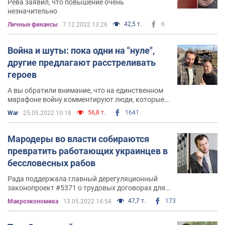
Рева заявил, что повышение очень
незначительно
42,5 т.
6
Личные финансы
7.12.2022 13:26
Война и шуты: пока одни на "нуле",
другие предлагают расстреливать
героев
А вы обратили внимание, что на единственном
марафоне войну комментируют люди, которые
приходятся на таком же расстоянии от линии
56,8 т.
1641
War
25.05.2022 10:18
фронта, как Тюшки от Гваделупы?
Мародеры во власти собираются
превратить работающих украинцев в
бессловесных рабов
Рада поддержала главный дерегуляционный
законопроект #5371 о трудовых договорах для
малого и среднего бизнеса
47,7 т.
173
Mакроэкономика
13.05.2022 14:54