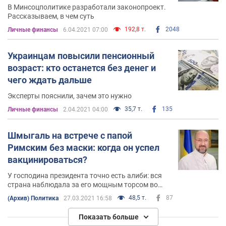
В Минсоцполитике разработали законопроект.
Рассказываем, в чем суть
192,8 т.
2048
Личные финансы
6.04.2021 07:00
Украинцам повысили пенсионный
возраст: кто останется без денег и
чего ждать дальше
Эксперты пояснили, зачем это нужно
35,7 т.
135
Личные финансы
2.04.2021 04:00
Шмыгаль на встрече с папой
Римским без маски: когда он успел
вакцинироваться?
У господина президента точно есть алиби: вся
страна наблюдала за его мощным торсом во
время прививки вакциной COVISHIELD. А вот
48,5 т.
87
(Архив) Политика
27.03.2021 16:58
прививки Шмыгаля в прямом эфире нам
увидеть не пришлось
Показать больше