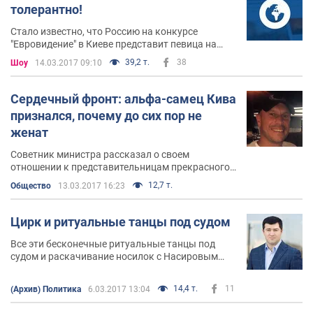
толерантно!
Стало известно, что Россию на конкурсе
"Евровидение" в Киеве представит певица на
инвалидной коляске Юлия Самойлова. В наших
39,2 т.
38
Шоу
14.03.2017 09:10
соцсетях сразу же заговорили о том, что это
провокация России
Сердечный фронт: альфа-самец Кива
признался, почему до сих пор не
женат
Советник министра рассказал о своем
отношении к представительницам прекрасного
пола
12,7 т.
Общество
13.03.2017 16:23
Цирк и ритуальные танцы под судом
Все эти бесконечные ритуальные танцы под
судом и раскачивание носилок с Насировым
уже порядком надоели. Верите, до последнего
момента относилась к Насирову нейтрально. Но
14,4 т.
11
(Архив) Политика
6.03.2017 13:04
после всего увиденного за последние дни под,
внутри, возле... здания суда, неволей