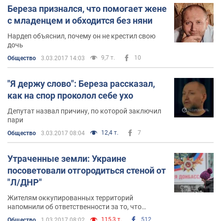
прониклась сочувствием к задержанному
Береза признался, что помогает жене
с младенцем и обходится без няни
Нардеп объяснил, почему он не крестил свою
дочь
9,7 т.
10
Общество
3.03.2017 14:03
"Я держу слово": Береза рассказал,
как на спор проколол себе ухо
Депутат назвал причину, по которой заключил
пари
12,4 т.
7
Общество
3.03.2017 08:04
Утраченные земли: Украине
посоветовали отгородиться стеной от
"Л/ДНР"
Жителям оккупированных территорий
напомнили об ответственности за то, что
произошло с их краем
115,3 т.
512
Общество
1.03.2017 08:02