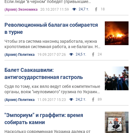
Если люди "в черном" победят (привыкшие
работать по теневым схемам), то финансовую
24,7 т.
18
(Архив) Экономика
20.10.2017 11:59
систему Украины 100% оседлают "гопники"
Революционный балаган собирается
в турне
Чтобы эта система наконец заработала, нужна
кропотливая системная работа, а не балаган. Но
видимо, работать Саакашвили недосуг
24,5 т.
24
(Архив) Политика
19.09.2017 07:26
Балет Саакашвили:
антигосударственная гастроль
Судя по тому, как вяло ведут себя компетентные
органы, вояж "неуловимого" грузина по Украине
только начинается
24,2 т.
89
(Архив) Политика
11.09.2017 15:23
"Эмпориум" и граффити: время
собирать камни
Насколько современная Украина далека от