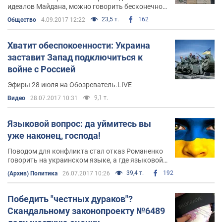
идеалов Майдана, можно говорить бесконечно.
И те, кто жёг шины у дверей "Эмпориума", это
23,5 т.
162
Общество
4.09.2017 12:22
прекрасно понимают
Хватит обеспокоенности: Украина
заставит Запад подключиться к
войне с Россией
Эфиры 28 июля на Обозреватель.LIVE
9,1 т.
Видео
28.07.2017 10:31
Языковой вопрос: да уймитесь вы
уже наконец, господа!
Поводом для конфликта стал отказ Романенко
говорить на украинском языке, а где языковой
вопрос – там всегда полыхает
39,4 т.
192
(Архив) Политика
26.07.2017 10:26
Победить "честных дураков"?
Скандальному законопроекту №6489