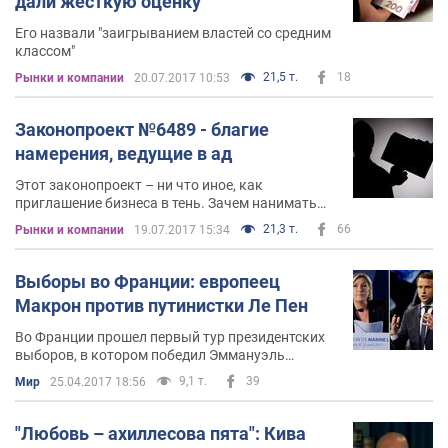
дали жесткую оценку
Его назвали "заигрыванием властей со средним
классом"
21,5 т.
18
Рынки и компании
20.07.2017 10:53
Законопроект №6489 - благие
намерения, ведущие в ад
Этот законопроект – ни что иное, как
приглашение бизнеса в тень. Зачем нанимать
людей официально, если можно, не боясь
21,3 т.
66
Рынки и компании
19.07.2017 15:34
огромных штрафов, платить "в конверте"
Выборы во Франции: европеец
Макрон против путинистки Ле Пен
Во Франции прошел первый тур президентских
выборов, в котором победил Эммануэль
Макрон. Нам, в Украине, исход этих выборов
9,1 т.
39
Мир
25.04.2017 18:56
очень важен
"Любовь – ахиллесова пята": Кива