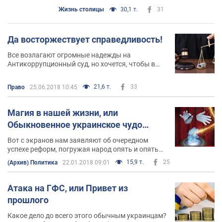
Жизнь столицы
30,1 т.
31
Да восторжествует справедливость!
Все возлагают огромные надежды на
Антикоррупционный суд, но хочется, чтобы в
нашей стране была создана справедливая
систему правосудия в целом, а не только лишь в
21,6 т.
33
Право
25.06.2018 10:45
отдельно созданном органе
Магия в нашей жизни, или
Обыкновенное украинское чудо…
Вот с экранов нам заявляют об очередном
успехе реформ, погружая народ опять и опять
читать мантры. И опять по кругу и опять все
15,9 т.
25
(Архив) Политика
22.01.2018 09:01
верят в чудо, магию и волшебство
Атака на ГФС, или Привет из
прошлого
Какое дело до всего этого обычным украинцам?