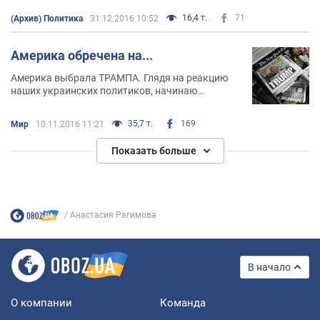
далеко не все ее шутки были смешными
16,4 т.
71
(Архив) Политика
31.12.2016 10:52
Америка обречена на...
Америка выбрала ТРАМПА. Глядя на реакцию
наших украинских политиков, начинаю
понимать истинное значение термина "дуализм"
или, если проще выразиться, теперь я точно
35,7 т.
169
Мир
10.11.2016 11:21
знаю кто такие "хамелеоны"
Показать больше
Анастасия Рагимова
В начало
О компании
Команда