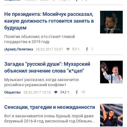
Не президента: Мосийчук рассказал,
какую должность готовится занять в
будущем
Политик объяснил, кто станет главой
государства в 2019 году
8,5 т.
1
(Архив) Политика
28.02.2017 23:07
Загадка "русской души": Мухарский
объяснил значение слова "к*цап"
Музыкант рассказал, когда закончится
российско-украинский конфликт
24,2 т.
19
Общество
28.02.2017 15:10
Сенсации, трагедии и неожиданности
Вот и заканчивается очень бурный, порой даже
безумный 2016-й год, високосный год Обезьяны,
которая куражилась и шутила над нами, но