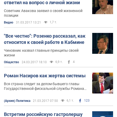
ответил на вопрос о личной жизни
Советник Авакова заявил о своей жизненной
позиции
1,7 т.
Видео
31.03.2017 13:21
"Все честно": Розенко рассказал, как
относится к своей работе в Кабмине
Чиновник назвал главные принципы своей
жизни
6,9 т.
4
Общество
24.03.2017 18:10
Роман Насиров как жертва системы
Вся страна следит за делом бывшего главы
Государственной фискальной службы Романа
Насирова. После эпопеи с предъявлением
обвинений на больничной койке, Насиров
6,1 т.
123
(Архив) Политика
21.03.2017 07:50
вышел из следственного изолятора под залог в
100 миллионов гривен
Встретим российскую гастролершу