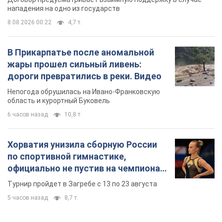
нападения на одно из государств
8.08.2026 00:22
4,7 т.
В Прикарпатье после аномальной
жары прошел сильный ливень:
дороги превратились в реки. Видео
Непогода обрушилась на Ивано-Франковскую
область и курортный Буковель
6 часов назад
10,8 т.
Хорватия унизила сборную России
по спортивной гимнастике,
официально не пустив на чемпионат
Европы основных спортсменов
Турнир пройдет в Загребе с 13 по 23 августа
5 часов назад
8,7 т.