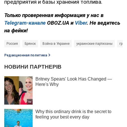
предприятия и базы хранения топлива.
Только проверенная информация у нас в
Telegram-канале
OBOZ.UA и
Viber
. Не ведитесь
на фейки!
Россия
Брянск
Война в Украине
украинские партизаны
гран
Редакционная политика