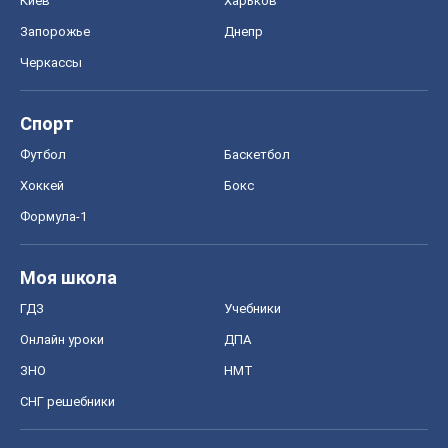
Киев
Харьков
Запорожье
Днепр
Черкассы
Спорт
Футбол
Баскетбол
Хоккей
Бокс
Формула-1
Моя школа
ГДЗ
Учебники
Онлайн уроки
ДПА
ЗНО
НМТ
СНГ решебники