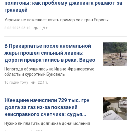
полигоны: как проблему джипинга решают за
границей
Украине не помешает взять пример со стран Европы
8.08.2026 05:10
1,9 т.
В Прикарпатье после аномальной
жары прошел сильный ливень:
дороги превратились в реки. Видео
Непогода обрушилась на Ивано-Франковскую
область и курортный Буковель
10 годин тому
22,1 т.
Женщине начислили 729 тыс. грн
долга за газ из-за показаний
неисправного счетчика: судья
вынес неожиданное решение
Нужно ли платить долг из-за доначисления