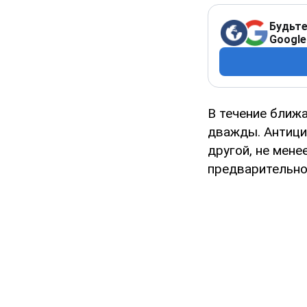
Будьте
Google
В течение ближ
дважды. Антици
другой, не мене
предварительно