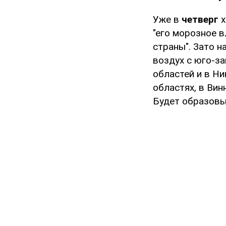
Уже в
четверг
х
"его морозное 
страны". Зато 
воздух с юго-за
областей и в Н
областях, в Ви
Будет образов