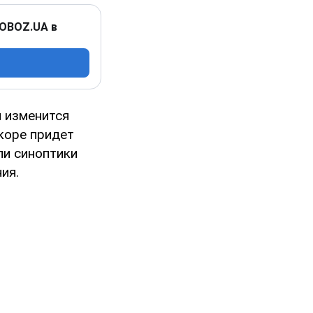
 OBOZ.UA в
 изменится
коре придет
ли синоптики
ия.