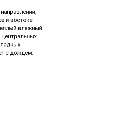
 направлении,
ке и востоке
 теплый влажный
, центральных
ападных
ег с дождем.