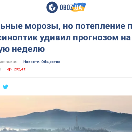
льные морозы, но потепление 
синоптик удивил прогнозом на
ую неделю
йжевская
Новости. Общество
0
292,4 т.