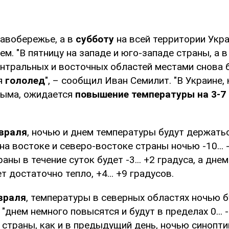
авобережье, а в
субботу
на всей территории Укра
м. "В пятницу на западе и юго-западе страны, а в
нтральных и восточных областей местами снова 
я
гололед
", – сообщил Иван Семилит. "В Украине,
рыма, ожидается
повышение температуры на 3-7
евраля
, ночью и днем температуры будут держать
, на востоке и северо-востоке страны ночью -10... 
аны в течение суток будет -3... +2 градуса, а дне
т достаточно тепло, +4... +9 градусов.
евраля
, температуры в северных областях ночью б
в, "днем немного повысятся и будут в пределах 0... 
 страны, как и в предыдущий день, ночью синоптик