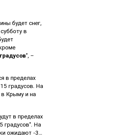
ины будет снег,
 субботу в
будет
 кроме
 градусов
", –
ся в пределах
-15 градусов. На
м в Крыму и на
удут в пределах
-5 градусов". На
и ожидают -3...