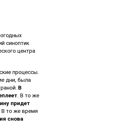
погодных
ий синоптик
еского центра
ские процессы.
е дни, была
траной.
В
еплеет
. В то же
аину придет
 В то же время
ия снова