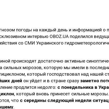
нозом погоды на каждый день и информацией о 
ксклюзивном интервью OBOZ.UA поделился ведущ
ействия со СМИ Украинского гидрометеорологич
аиной происходят достаточно активные синоптиче
а сильных морозов, которую мы имели в последни
тициклоном, который господствовал над нашей с
йших дней
он уйдет и в стране сразу
заметно пот
пление продлится недолго:
с понедельника в Укр
циклон
, который вновь принесет сильные морозы.
ются, что
с середины следующей недели ситуац
учшему
.