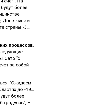
 снег". На
 будут более
льшинстве
е, Донетчине и
е страны -3...
ских процессов
,
 следующие
. Зато "с
ечет за собой
ться. "Ожидаем
ластях до -19...
будут более
-6 градусов", –