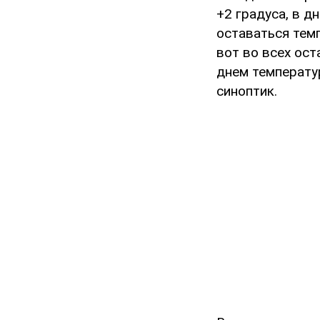
+2 градуса, в д
оставаться темп
вот во всех ост
днем температур
синоптик.