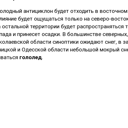
олодный антициклон будет отходить в восточном
влияние будет ощущаться только на северо-восто
на остальной территории будет распространяться
пада и принесет осадки. В большинстве северных
иколаевской области синоптики ожидают снег, в з
нницкой и Одесской области небольшой мокрый сн
ываться
гололед
.