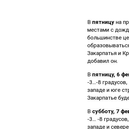
В
пятницу
на пр
местами с дожде
большинстве це
образовыватьс
Закарпатья и К
добавил он.
В
пятницу, 6 ф
-3...-8 градусов
западе и юге стр
Закарпатье буде
В
субботу, 7 ф
-3... -8 градусо
западе и севере