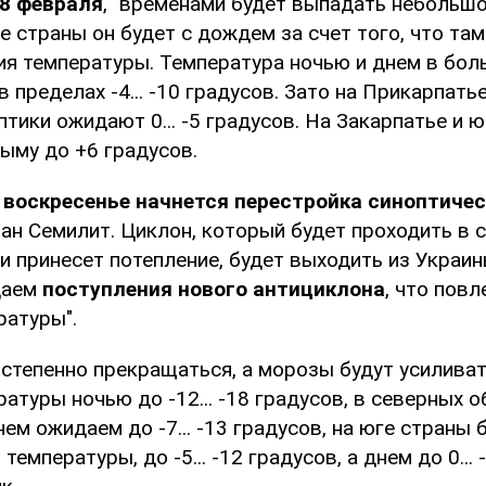
 8 февраля
, "временами будет выпадать небольшой
е страны он будет с дождем за счет того, что там
ия температуры. Температура ночью и днем в бо
в пределах -4... -10 градусов. Зато на Прикарпать
тики ожидают 0... -5 градусов. На Закарпатье и юг
рыму до +6 градусов.
 воскресенье начнется перестройка синоптиче
ан Семилит. Циклон, который будет проходить в
и принесет потепление, будет выходить из Украины
даем
поступления нового антициклона
, что повл
ратуры".
остепенно прекращаться, а морозы будут усилива
атуры ночью до -12... -18 градусов, в северных об
нем ожидаем до -7... -13 градусов, на юге страны 
температуры, до -5... -12 градусов, а днем до 0... 