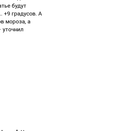
атье будут
. +9 градусов. А
ов мороза, а
– уточнил