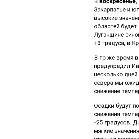
В
воскресенье,
Закарпатье и юг
высокие значен
областей будет 
Луганщине синоп
+3 градуса, в К
В то же время
в
предупредил Ив
несколько дней 
севера мы ожи
снижение темпе
Осадки будут п
снижения темпер
-25 градусов. Д
мягкие значения 