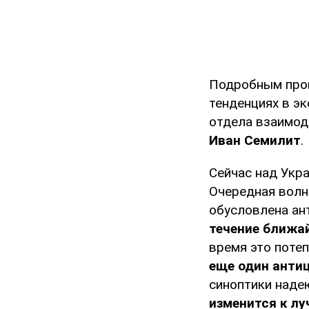
Подробным прог
тенденциях в э
отдела взаимод
Иван Семилит
.
Сейчас над Укр
Очередная волн
обусловлена ан
течение ближа
время это поте
еще один анти
синоптики наде
изменится к л