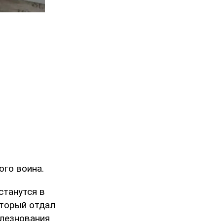
ого воина.
станутся в
оторый отдал
олезнования