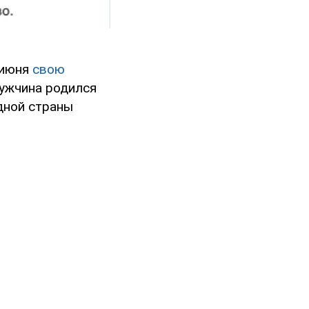
 июня
свою
Мужчина родился
дной страны