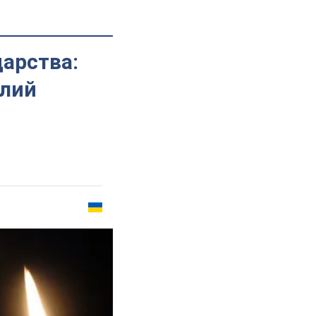
дарства:
алий