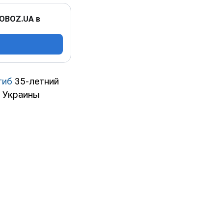
 OBOZ.UA в
гиб
35-летний
к Украины