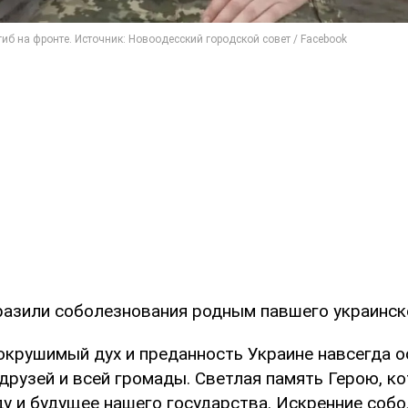
разили соболезнования родным павшего украинск
сокрушимый дух и преданность Украине навсегда о
друзей и всей громады. Светлая память Герою, к
ду и будущее нашего государства. Искренние соб