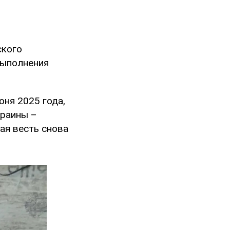
кого
выполнения
юня 2025 года,
краины –
ая весть снова