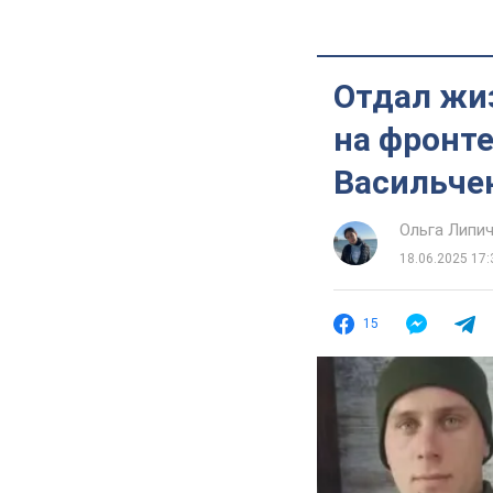
Отдал жиз
на фронт
Васильче
Ольга Липи
18.06.2025 17:
15