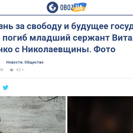
нь за свободу и будущее госу
е погиб младший сержант Вит
нко с Николаевщины. Фото
ч
Новости. Общество
38
4,2 т.