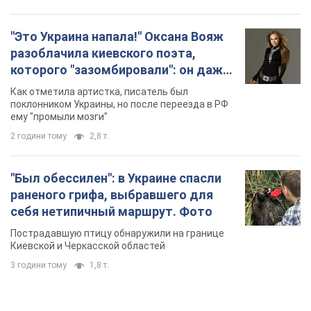
"Это Украина напала!" Оксана Вояж
разоблачила киевского поэта,
которого "зазомбировали": он даже
русского не знал, а теперь хочет
Как отметила артистка, писатель был
геноцида украинцев
поклонником Украины, но после переезда в РФ
ему "промыли мозги"
2 години тому
2,8 т.
"Был обессилен": в Украине спасли
раненого грифа, выбравшего для
себя нетипичный маршрут. Фото
Пострадавшую птицу обнаружили на границе
Киевской и Черкасской областей
3 години тому
1,8 т.