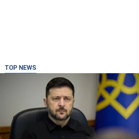
TOP NEWS
Украина будет уничтожать пусковые
установки российских баллистических ракет:
Зеленский провел заседание СНБО
Глава государства заявил, что установки будут атакованы
10 часов назад
118,4 т.
В июле армия РФ потеряла рекордное