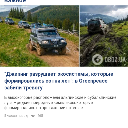
"Джипинг разрушает экосистемы, которые
формировались сотни лет": в Greenpeace
забили тревогу
В высокогорье расположены альпийские и субальпийские
луга – редкие природные комплексы, которые
формировались на протяжении сотен лет
5 часов назад
465
Жара в Украине пойдет на спад,
ожидаются грозы: синоптики дали
прогноз, когда стоит ожидать
изменения погоды
Совсем скоро жара постепенно отступит
5.08.2026 14:59
5,6 т.
"Или, может, я запугана с детства?"