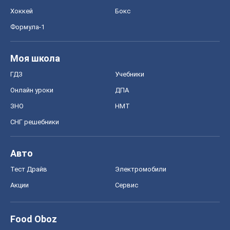
ЗНО
НМТ
СНГ решебники
Авто
Тест Драйв
Электромобили
Акции
Сервис
Food Oboz
Рецепты
Напитки
Диеты
Экономика
Рынки и компании
Mакроэкономика
MedOboz