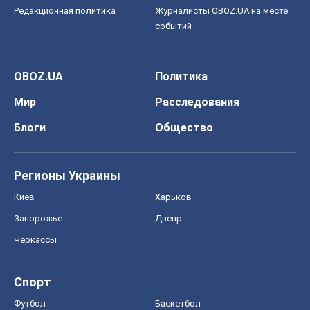
Регионы Украины
Киев
Харьков
Запорожье
Днепр
Черкассы
Спорт
Футбол
Баскетбол
Хоккей
Бокс
Формула-1
Моя школа
ГДЗ
Учебники
Онлайн уроки
ДПА