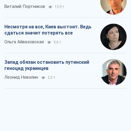
Запад обязан остановить путинский
геноцид украинцев
Леонид Невзлин
2,5 т.
Посмотрим в зубы дареному коню:
придирчиво – о помощи Украине
Александр Кирш
4,7 т.