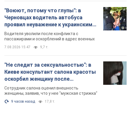
"Воюют, потому что глупы": в
Черновцах водитель автобуса
проявил неуважение к украинским
военным и поплатился за это.
Водителя уволили после конфликта с
Видео
пассажирами и оскорблений в адрес военных
7.08.2026 15:47
9,7 т.
"Не следит за сексуальностью": в
Киеве консультант салона красоты
оскорбил женщину после
химиотерапии, разгорелся скандал.
Сотрудник салона оценил внешность
Фото
женщины, заявив, что у нее "мужская стрижка"
9 часов назад
17,8 т.