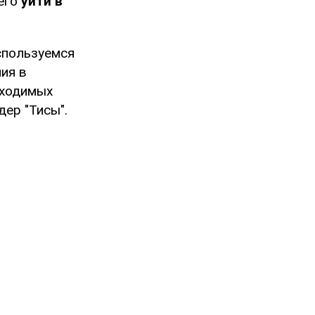
его
уйти в
оспользуемся
ия в
бходимых
ер "Тисы".