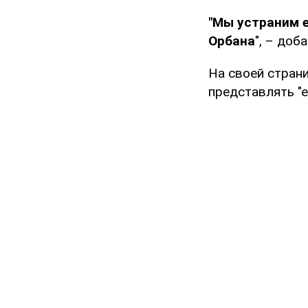
"Мы устраним е
Орбана
", – доб
На своей стран
представлять "е