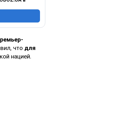
премьер-
явил, что
для
кой нацией.