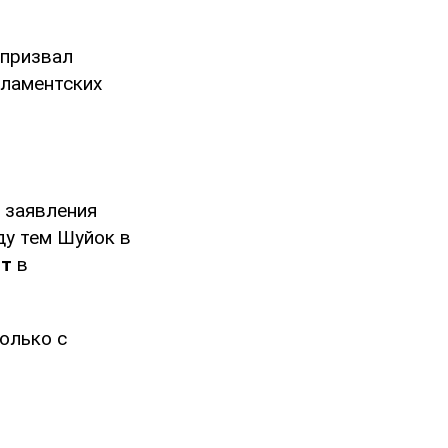
 призвал
рламентских
 заявления
ду тем Шуйок в
ат
в
только с