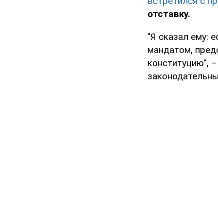
встретился с п
отставку.
"Я сказал ему: 
мандатом, пред
конституцию", 
законодательны