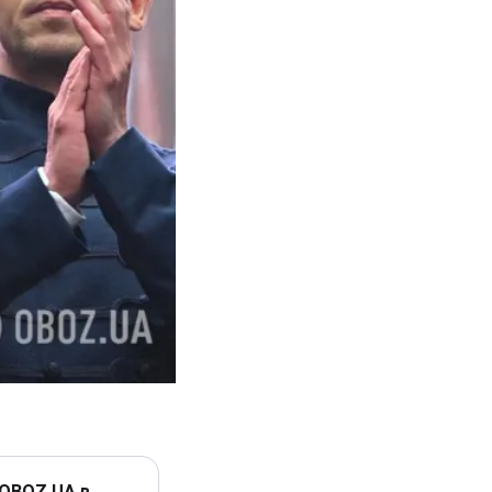
 OBOZ.UA в