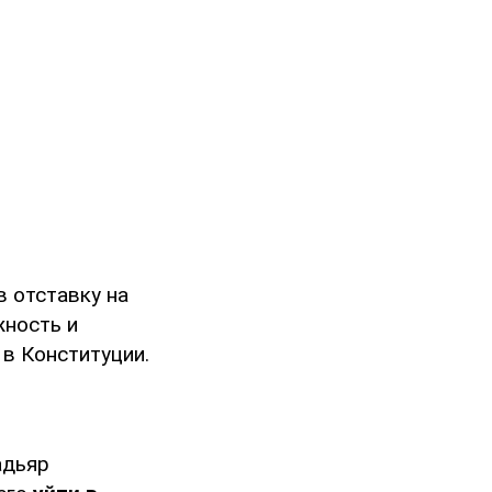
в отставку на
жность и
 в Конституции.
адьяр