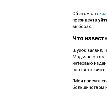
Об этом он
сказ
президента
уйт
выборах.
Что извест
Шуйок заявил, 
Мадьяра о том,
интервью издан
соответствии с
"Моя присяга св
большинством и