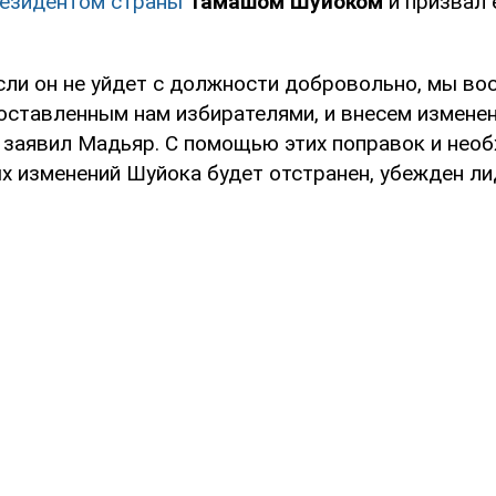
резидентом страны
Тамашом Шуйоком
и призвал 
если он не уйдет с должности добровольно, мы в
оставленным нам избирателями, и внесем изменен
– заявил Мадьяр. С помощью этих поправок и нео
х изменений Шуйока будет отстранен, убежден лид