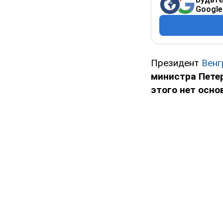
Google
Президент
Венг
министра Пете
этого нет осно