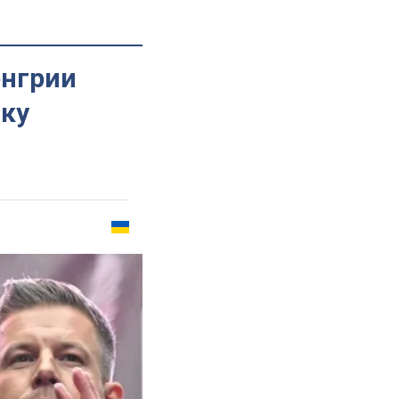
енгрии
вку