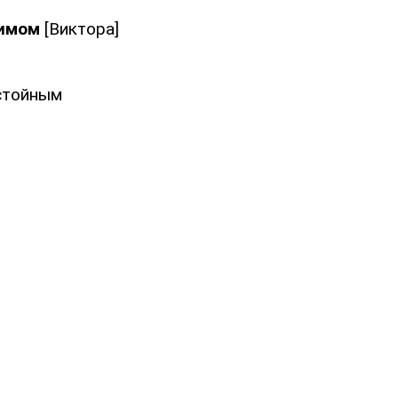
жимом
[Виктора]
остойным