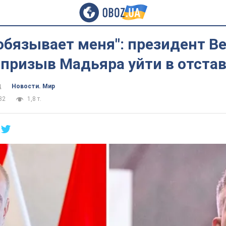
обязывает меня": президент В
призыв Мадьяра уйти в отста
ц
Новости. Мир
32
1,8 т.