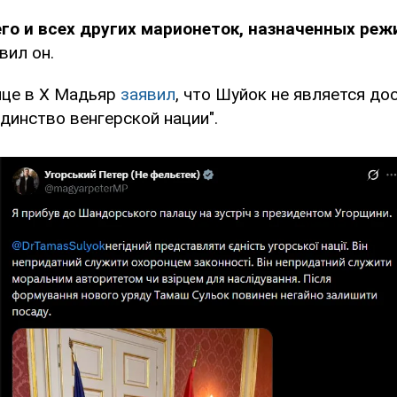
го и всех других марионеток, назначенных ре
авил он.
ице в X Мадьяр
заявил
, что Шуйок не является д
динство венгерской нации".