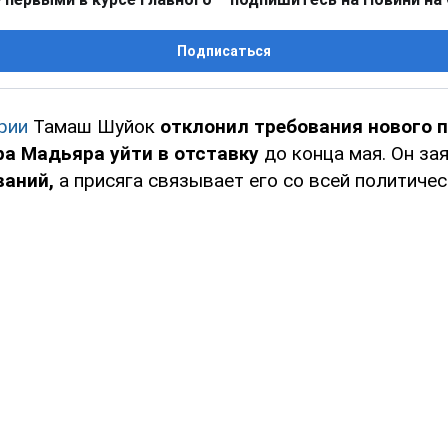
Подписаться
рии
Тамаш Шуйок
отклонил требования нового 
ра Мадьяра уйти в отставку
до конца мая. Он за
ваний,
а присяга связывает его со всей политичес