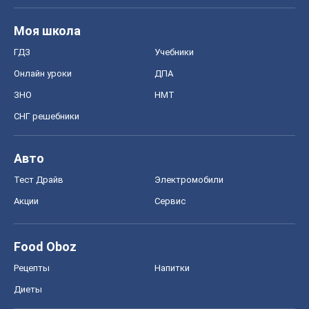
Food Oboz
Рецепты
Напитки
Диеты
Экономика
Рынки и компании
Mакроэкономика
MedOboz
Новости медицины
MAMACLUB
Шоу
Афиша
Сплетни
Красота
Мода
Женский Журнал