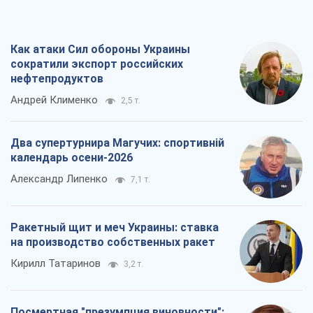
Ракетный щит и меч Украины: ставка
на производство собственных ракет
Кирилл Татаринов
3,2 т.
Посмертная "презумпция виновности":
кто разрешил ТЦК судить погибших
защитников
Марина Ставнійчук
7,2 т.
Все мнения
О компании
Команда
Правовая информация
Политика