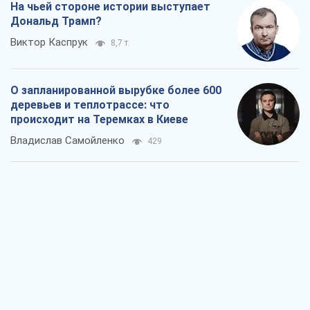
Как атаки Сил обороны Украины
сократили экспорт российских
нефтепродуктов
Андрей Клименко
2,5 т.
Два супертурнира Магучих: спортивній
календарь осени-2026
Александр Липенко
7,1 т.