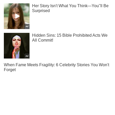
Не надоедаем! Только самое важное - подписывайся на
наш Telegram-канал
Подписаться
Подписаться