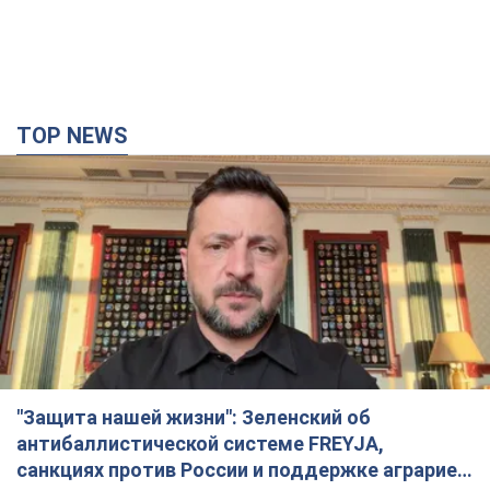
"Защита нашей жизни": Зеленский об
антибаллистической системе FREYJA,
санкциях против России и поддержке аграриев.
Видео
Европейские партнеры присоединяются к совместному
проекту
10 часов назад
79,1 т.
С 1 сентября украинским учителям повысят
зарплаты: Корецкий раскрыл подробности
Одновременно с повышением зарплат педагогам
правительство объявило об увеличении студенческих
стипендий
6 часов назад
4,7 т.
«Нам они тоже нужны»: Трамп ответил на