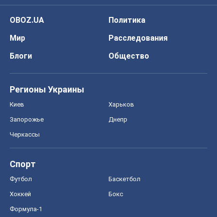
Спорт
Футбол
Баскетбол
Хоккей
Бокс
Формула-1
Моя школа
ГДЗ
Учебники
Онлайн уроки
ДПА
ЗНО
НМТ
СНГ решебники
Авто
Тест Драйв
Электромобили
Акции
Сервис