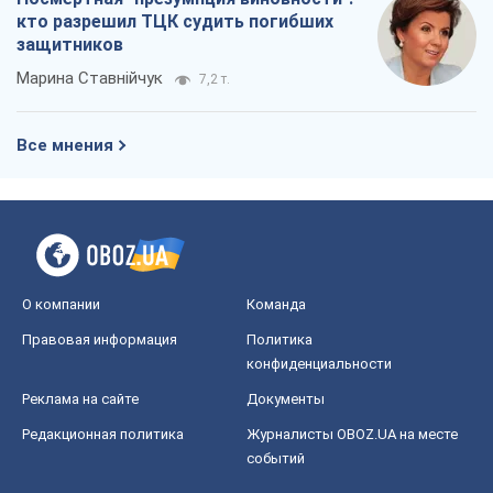
конфиденциальности
Реклама на сайте
Документы
Редакционная политика
Журналисты OBOZ.UA на месте
событий
OBOZ.UA
Политика
Мир
Расследования
Блоги
Общество
Регионы Украины
Киев
Харьков
Запорожье
Днепр
Черкассы