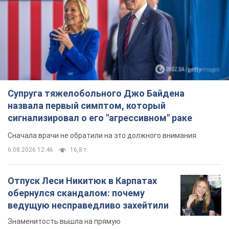
Отпуск Леси Никитюк в Карпатах
обернулся скандалом: почему
ведущую несправедливо захейтили
Знаменитость вышла на прямую
коммуникацию в сети и расставила все точки
над "i"
6.08.2026 17:32
13,6 т.
"Динамо" с победы стартовало в
квалификации Лиги конференций.
Видео
Матч прошел в Люблине
9 часов назад
2,5 т.