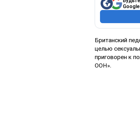
Будьте
Google
Британский пед
целью сексуаль
приговорен к п
ООН».