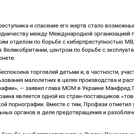
реступника и спасение его жертв стало возможны
удничеству между Международной организацией 
ким отделом по борьбе с киберпреступностью МВ
 Великобритании, центром по борьбе с эксплуатац
рнете.
еспокоена торговлей детьми и, в частности, уча
ьзования малолетних в целях производства и рас
рафии», — заявил глава МОМ в Украине Манфред 
краина является одной из стран-поставщиков «тов
кой порнографии. Вместе с тем, Профази отметил 
ьных органов в деле предотвращения и разоблач