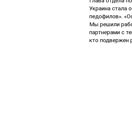
Глава отдела п
Украина стала 
педофилов». «О
Мы решили рабо
партнерами с те
кто подвержен р