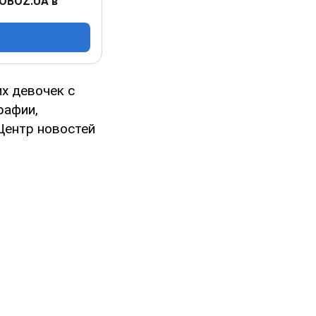
 OBOZ.UA в
х девочек с
рафии,
Центр новостей