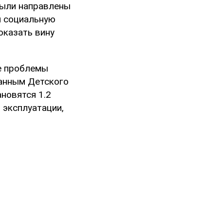
были направлены
и социальную
оказать вину
е проблемы
данным Детского
новятся 1.2
 эксплуатации,