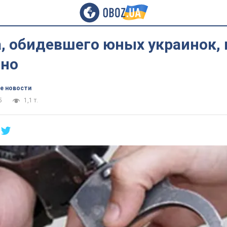
, обидевшего юных украинок,
но
е новости
5
1,1 т.