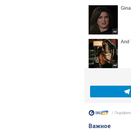
Педофила
Важное