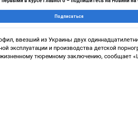
 первыми в курсе главного – подпишитесь на Новини на
Подписаться
офил, ввезший из Украины двух одиннадцатилетни
ной эксплуатации и производства детской порног
ожизненному тюремному заключению, сообщает «