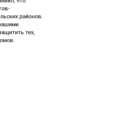
явил, что
тов-
льских районов.
 нашими
защитить тех,
хомов.