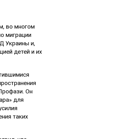
м, во многом
по миграции
Д Украины и,
ией детей и их
стившимися
пространения
Профази. Он
ара» для
усилия
ения таких