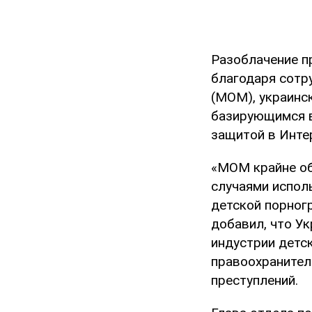
Разоблачение п
благодаря сотр
(МОМ), украинс
базирующимся в
защитой в Инте
«МОМ крайне об
случаями испол
детской порног
добавил, что У
индустрии детс
правоохранител
преступлений.