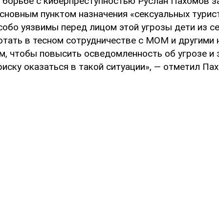
о борьбе с киберпреступностью Руслан Пахомов за
основным пунктом назначения «сексуальных турис
собо уязвимы перед лицом этой угрозы дети из се
тать в тесном сотрудничестве с МОМ и другими
м, чтобы повысить осведомленность об угрозе и 
иску оказаться в такой ситуации», — отметил Па