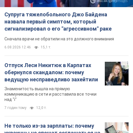
Супруга тяжелобольного Джо Байдена
назвала первый симптом, который
сигнализировал о его "агрессивном" раке
Сначала врачи не обратили на это должного внимания
6.08.2026 12:46
15,1 т.
Отпуск Леси Никитюк в Карпатах
обернулся скандалом: почему
ведущую несправедливо захейтили
Знаменитость вышла на прямую
коммуникацию в сети и расставила все точки
над "i"
7 годин тому
12,0 т.
Не только из-за зарплаты: почему
украинцы не спешат соглашаться на