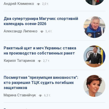
Андрей Клименко
2,0 т.
Два супертурнира Магучих: спортивній
календарь осени-2026
Александр Липенко
5,4 т.
Ракетный щит и меч Украины: ставка
на производство собственных ракет
Кирилл Татаринов
2,7 т.
Посмертная "презумпция виновности":
кто разрешил ТЦК судить погибших
защитников
Марина Ставнійчук
6,3 т.