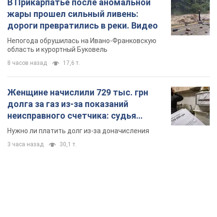
В Прикарпатье после аномальной
жары прошел сильный ливень:
дороги превратились в реки. Видео
Непогода обрушилась на Ивано-Франковскую
область и курортный Буковель
8 часов назад
17,6 т.
Женщине начислили 729 тыс. грн
долга за газ из-за показаний
неисправного счетчика: судья
вынес неожиданное решение
Нужно ли платить долг из-за доначисления
3 часа назад
30,1 т.