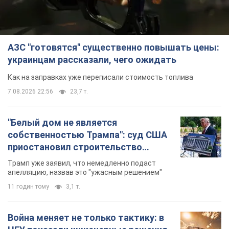
АЗС "готовятся" существенно повышать цены:
украинцам рассказали, чего ожидать
Как на заправках уже переписали стоимость топлива
7.08.2026 22:56
23,7 т.
"Белый дом не является
собственностью Трампа": суд США
приостановил строительство
бального зала стоимостью 400 млн
Трамп уже заявил, что немедленно подаст
долларов
апелляцию, назвав это "ужасным решением"
11 годин тому
3,1 т.
Война меняет не только тактику: в