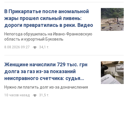
В Прикарпатье после аномальной
жары прошел сильный ливень:
дороги превратились в реки. Видео
Непогода обрушилась на Ивано-Франковскую
область и курортный Буковель
8.08.2026 09:27
34,1 т.
Женщине начислили 729 тыс. грн
долга за газ из-за показаний
неисправного счетчика: судья
вынес неожиданное решение
Нужно ли платить долг из-за доначисления
10 часов назад
31,5 т.