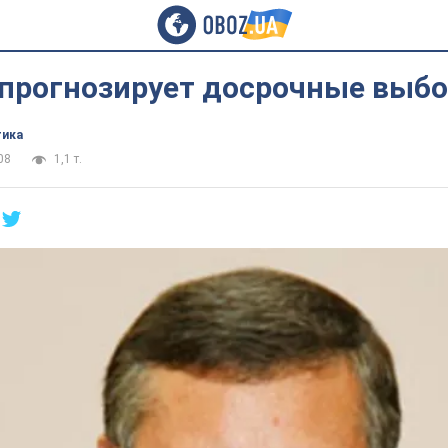
 прогнозирует досрочные выб
тика
08
1,1 т.