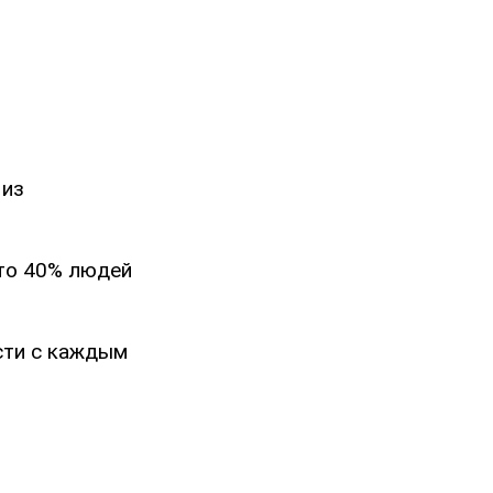
 из
что 40% людей
сти с каждым