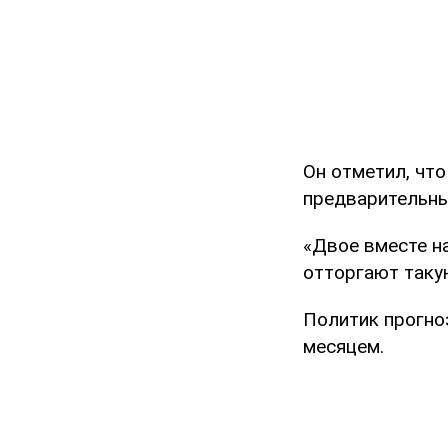
Он отметил, что
предварительн
«Двое вместе н
отторгают такую
Политик прогно
месяцем.