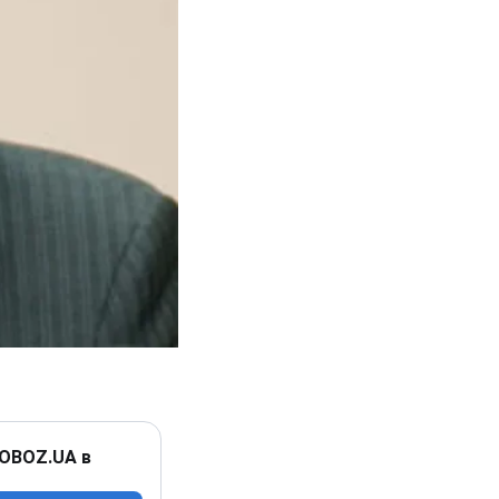
 OBOZ.UA в