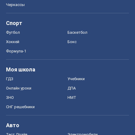
Черкассы
Спорт
Футбол
Баскетбол
Хоккей
Бокс
Формула-1
Моя школа
ГДЗ
Учебники
Онлайн уроки
ДПА
ЗНО
НМТ
СНГ решебники
Авто
Тест Драйв
Электромобили