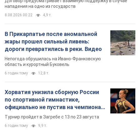
Договор предусматривает взаимную поддержку в случае
нападения на одно из государств
8.08.2026 00:22
4,9 т.
В Прикарпатье после аномальной
жары прошел сильный ливень:
дороги превратились в реки. Видео
Непогода обрушилась на Ивано-Франковскую
область и курортный Буковель
6 годин тому
12,8 т.
Хорватия унизила сборную России
по спортивной гимнастике,
официально не пустив на чемпионат
Европы основных спортсменов
Турнир пройдет в Загребе с 13 по 23 августа
6 годин тому
9,9 т.